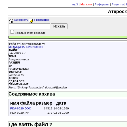
mp3
|
Магазин
|
Рефераты
|
Рецепты
|
Атероск
запомнить
в избранное
искать в этом разделе
Файл относится к разделу:
МЕДИЦИНА, БИОЛОГИЯ
ФАЙЛ:
pda-0029.inf
ТЕМА:
Атеросклероз
РАЗДЕЛ
39
НАЗНАЧЕНИЕ:
ФОРМАТ:
WinWord 97
АВТОР:
СДАВАЛСЯ:
ПРИМЕЧАНИЕ
From: "Dmitrey Tastamdiev" doctordi@mail.ru
Содержимое архива
имя файла
размер
дата
PDA-0029.DOC
64512
14-02-1999
PDA-0029.INF
172
02-05-1999
Где взять файл ?