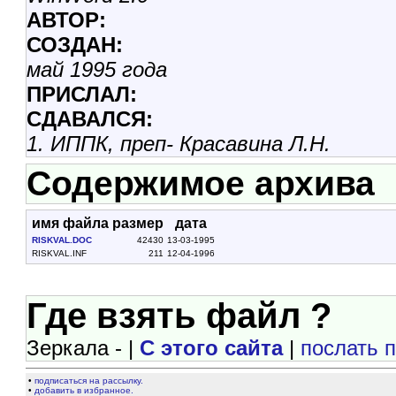
АВТОР:
СОЗДАН:
май 1995 года
ПРИСЛАЛ:
СДАВАЛСЯ:
1. ИППК, преп- Красавина Л.Н.
Содержимое архива
имя файла
размер
дата
RISKVAL.DOC
42430
13-03-1995
RISKVAL.INF
211
12-04-1996
Где взять файл ?
Зеркала - |
С этого сайта
|
послать 
•
подписаться на рассылку.
•
добавить в избранное.