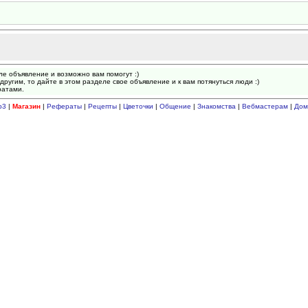
ле объявление и возможно вам помогут :)
другим, то дайте в этом разделе свое объявление и к вам потянуться люди :)
ратами.
p3
|
Магазин
|
Рефераты
|
Рецепты
|
Цветочки
|
Общение
|
Знакомства
|
Вебмастерам
|
Дом