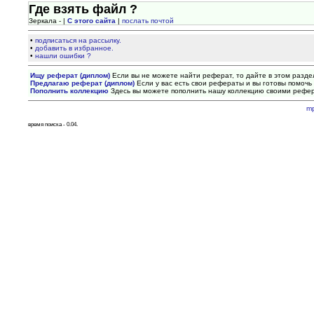
Где взять файл ?
Зеркала - |
С этого сайта
|
послать почтой
•
подписаться на рассылку.
•
добавить в избранное.
•
нашли ошибки ?
Ищу реферат (диплом)
Если вы не можете найти реферат, то дайте в этом разде
Предлагаю реферат (диплом)
Если у вас есть свои рефераты и вы готовы помочь 
Пополнить коллекцию
Здесь вы можете пополнить нашу коллекцию своими рефе
m
время поиска - 0.04.