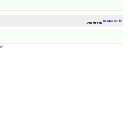
Это место
ой