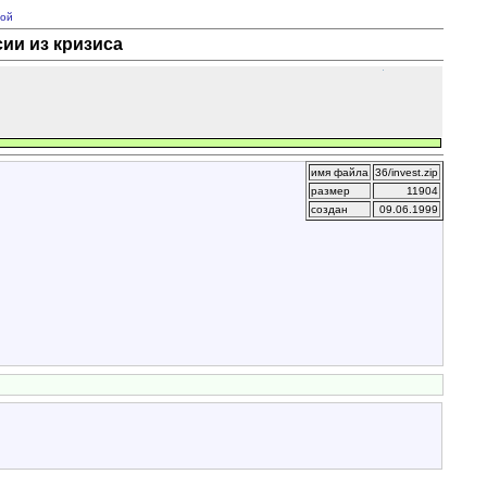
ой
ии из кризиса
имя файла
36/invest.zip
размер
11904
создан
09.06.1999