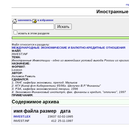
m
Иностранные 
запомнить
в избранное
искать в этом разделе
Файл относится к разделу:
МЕЖДУНАРОДНЫЕ ЭКОНОМИЧЕСКИЕ И ВАЛЮТНО-КРЕДИТНЫЕ ОТНОШЕНИЯ
ФАЙЛ:
INVEST.INF
ТЕМА:
Иностранные Инвестиции - одно из важнейших условий выхода России из кризис
НАЗНАЧЕИЕ:
ФОРМАТ:
Lexicon
АВТОР:
Аклимов Рамиль
СДАВАЛСЯ:
1. ГАНГ, кафедра экономики, препод. Мальков
2. КГУ (Киев) ф-т Кибернетики 95/96г. Шелучко В.Р."Финансы"
3. РЭА, кафедра экономической теории, 1996
4. Экономико-Финансовый институт, фак. финансы и кредит, "отлично", 1997
ПРИМЕЧАНИЯ:
Содержимое архива
имя файла
размер
дата
INVEST.LEX
23637
02-02-1995
INVEST.INF
412
25-11-1997