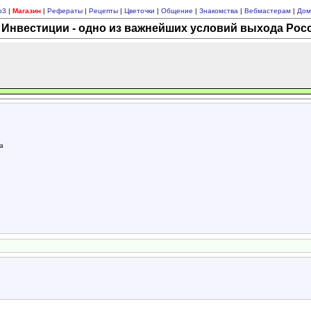
p3
|
Магазин
|
Рефераты
|
Рецепты
|
Цветочки
|
Общение
|
Знакомства
|
Вебмастерам
|
Дом
Инвестиции - одно из важнейших условий выхода Росс
а