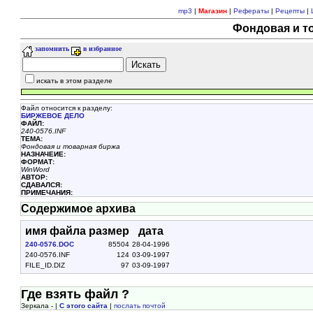
mp3
|
Магазин
|
Рефераты
|
Рецепты
|
Фондовая и т
запомнить
в избранное
искать в этом разделе
Файл относится к разделу:
БИРЖЕВОЕ ДЕЛО
ФАЙЛ:
240-0576.INF
ТЕМА:
Фондовая и товарная биржа
НАЗНАЧЕИЕ:
ФОРМАТ:
WinWord
АВТОР:
СДАВАЛСЯ:
ПРИМЕЧАНИЯ:
Содержимое архива
имя файла
размер
дата
240-0576.DOC
85504
28-04-1996
240-0576.INF
124
03-09-1997
FILE_ID.DIZ
97
03-09-1997
Где взять файл ?
Зеркала - |
С этого сайта
|
послать почтой