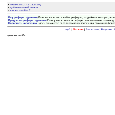
•
подписаться на рассылку.
•
добавить в избранное.
•
нашли ошибки ?
Ищу реферат (диплом)
Если вы не можете найти реферат, то дайте в этом разделе
Предлагаю реферат (диплом)
Если у вас есть свои рефераты и вы готовы помочь др
Пополнить коллекцию
Здесь вы можете пополнить нашу коллекцию своими рефера
mp3
|
Магазин
|
Рефераты
|
Рецепты
|
время поиска - 0.04.