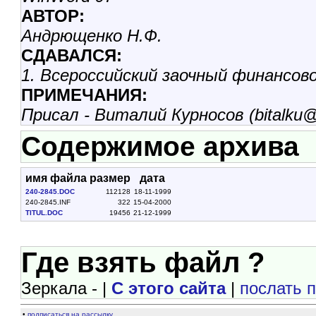
АВТОР:
Андрющенко Н.Ф.
СДАВАЛСЯ:
1. Всероссийский заочный финансо
ПРИМЕЧАНИЯ:
Присал - Виталий Курносов (bitalku@
Содержимое архива
имя файла
размер
дата
240-2845.DOC
112128
18-11-1999
240-2845.INF
322
15-04-2000
TITUL.DOC
19456
21-12-1999
Где взять файл ?
Зеркала - |
С этого сайта
|
послать 
•
подписаться на рассылку.