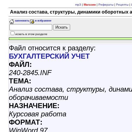
mp3
|
Магазин
|
Рефераты
|
Рецепты
|
Анализ состава, структуры, динамики оборотных а
запомнить
в избранное
искать в этом разделе
Файл относится к разделу:
БУХГАЛТЕРСКИЙ УЧЕТ
ФАЙЛ:
240-2845.INF
ТЕМА:
Анализ состава, структуры, динами
оборачиваемости
НАЗHАЧЕНИЕ:
Курсовая работа
ФОРМАТ:
WinWord 97