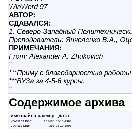
WinWord 97
АВТОР:
СДАВАЛСЯ:
1. Северо-Западный Политехническ
Преподаватель: Янчеленко В.А., Оц
ПРИМЕЧАНИЯ:
From: Alexander A. Zhukovich
"
***Приму с благодарностью работы
***ВУЗа за 4-5-6 курсы.
"
Содержимое архива
имя файла
размер
дата
VDV-1103.DOC
102400
03-10-1998
VDV-1103.INF
396
08-10-1998