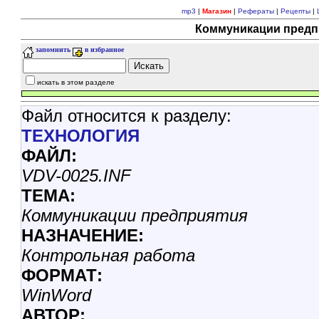
mp3
|
Магазин
|
Рефераты
|
Рецепты
|
Коммуникации предпр
запомнить
в избранное
искать в этом разделе
Файл относится к разделу:
ТЕХHОЛОГИЯ
ФАЙЛ:
VDV-0025.INF
ТЕМА:
Коммуникации предприятия
НАЗНАЧЕНИЕ:
Контрольная работа
ФОРМАТ:
WinWord
АВТОР: