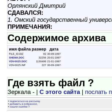
Орлянский Дмитрий
СДАВАЛСЯ:
1. Омский государственный универс
ПРИМЕЧАНИЯ:
Содержимое архива
имя файла
размер
дата
FILE_ID.DIZ
92
30-09-1997
SHEMA.DOC
32256
20-01-1997
VDV-0025.DOC
1130496
21-01-1997
VDV-0025.INF
227
30-09-1997
Где взять файл ?
Зеркала - |
С этого сайта
|
послать 
•
подписаться на рассылку.
•
добавить в избранное.
•
нашли ошибки ?