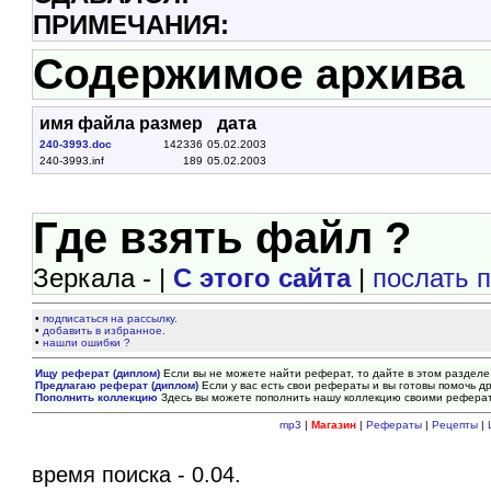
ПРИМЕЧАНИЯ:
Содержимое архива
имя файла
размер
дата
240-3993.doc
142336
05.02.2003
240-3993.inf
189
05.02.2003
Где взять файл ?
Зеркала - |
С этого сайта
|
послать 
•
подписаться на рассылку.
•
добавить в избранное.
•
нашли ошибки ?
Ищу реферат (диплом)
Если вы не можете найти реферат, то дайте в этом разделе
Предлагаю реферат (диплом)
Если у вас есть свои рефераты и вы готовы помочь др
Пополнить коллекцию
Здесь вы можете пополнить нашу коллекцию своими рефера
mp3
|
Магазин
|
Рефераты
|
Рецепты
|
время поиска - 0.04.