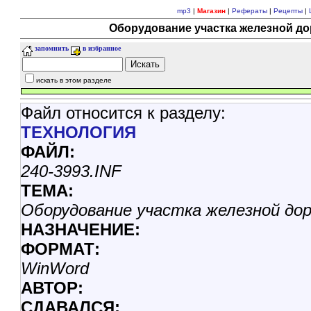
mp3
|
Магазин
|
Рефераты
|
Рецепты
|
Оборудование участка железной до
запомнить
в избранное
искать в этом разделе
Файл относится к разделу:
ТЕХHОЛОГИЯ
ФАЙЛ:
240-3993.INF
ТЕМА:
Оборудование участка железной до
НАЗНАЧЕНИЕ:
ФОРМАТ:
WinWord
АВТОР:
СДАВАЛСЯ: