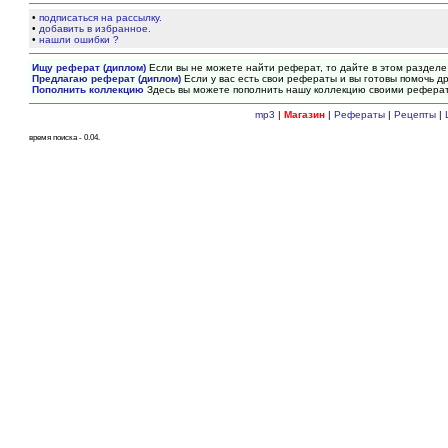
•
подписаться на рассылку.
•
добавить в избранное.
•
нашли ошибки ?
Ищу реферат (диплом)
Если вы не можете найти реферат, то дайте в этом разделе
Предлагаю реферат (диплом)
Если у вас есть свои рефераты и вы готовы помочь др
Пополнить коллекцию
Здесь вы можете пополнить нашу коллекцию своими рефера
mp3
|
Магазин
|
Рефераты
|
Рецепты
|
время поиска - 0.04.