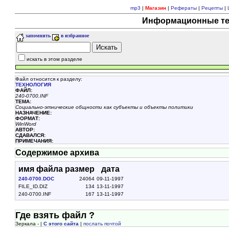
mp3
|
Магазин
|
Рефераты
|
Рецепты
|
Информационные тех
запомнить
в избранное
искать в этом разделе
Файл относится к разделу:
ТЕХHОЛОГИЯ
ФАЙЛ:
240-0700.INF
ТЕМА:
Социально-этнические общности как субъекты и объекты политики
НАЗНАЧЕНИЕ:
ФОРМАТ:
WinWord
АВТОР:
СДАВАЛСЯ:
ПРИМЕЧАНИЯ:
Содержимое архива
имя файла
размер
дата
240-0700.DOC
24064
09-11-1997
FILE_ID.DIZ
134
13-11-1997
240-0700.INF
167
13-11-1997
Где взять файл ?
Зеркала - |
С этого сайта
|
послать почтой