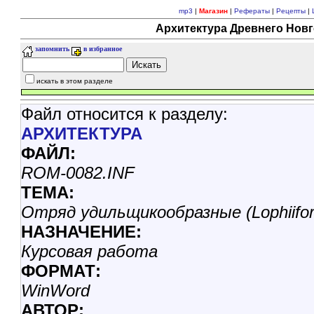
mp3
|
Магазин
|
Рефераты
|
Рецепты
|
Архитектура Древнего Новг
запомнить
в избранное
искать в этом разделе
Файл относится к разделу:
АРХИТЕКТУРА
ФАЙЛ:
ROM-0082.INF
ТЕМА:
Отряд удильщикообразные (Lophiifo
НАЗHАЧЕНИЕ:
Курсовая работа
ФОРМАТ:
WinWord
АВТОР: