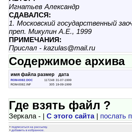
Игнатьев Александр
СДАВАЛСЯ:
1. Московский государственный з
преп. Микулин А.Е., 1999
ПРИМЕЧАНИЯ:
Прислал - kazulas@mail.ru
Содержимое архива
имя файла
размер
дата
ROM-0082.DOC
117248
31-07-1999
ROM-0082.INF
305
19-09-1999
Где взять файл ?
Зеркала - |
С этого сайта
|
послать 
•
подписаться на рассылку.
•
добавить в избранное.