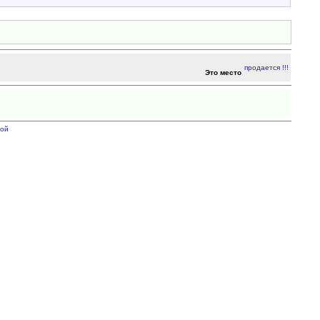
Это место
ой