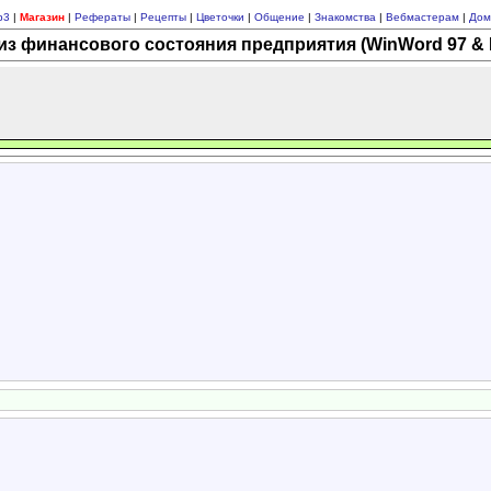
p3
|
Магазин
|
Рефераты
|
Рецепты
|
Цветочки
|
Общение
|
Знакомства
|
Вебмастерам
|
Дом
з финансового состояния предприятия (WinWord 97 & 