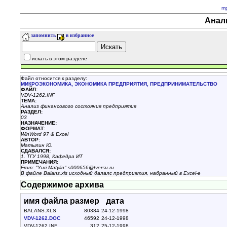
m
Анали
запомнить
в избранное
искать в этом разделе
Файл относится к разделу:
МИКРОЭКОНОМИКА, ЭКОНОМИКА ПРЕДПРИЯТИЯ, ПРЕДПРИНИМАТЕЛЬСТВО
ФАЙЛ:
VDV-1262.INF
ТЕМА:
Анализ финансового состояния предприятия
РАЗДЕЛ:
03
НАЗHАЧЕНИЕ:
ФОРМАТ:
WinWord 97 & Excel
АВТОР:
Матылин Ю.
СДАВАЛСЯ:
1. ТГУ 1998, Кафедра ИТ
ПРИМЕЧАНИЯ:
From: "Yuri Matylin" s000656@tversu.ru
В файле Balans.xls исходный балалс предприятия, набранный в Excel-e
Содержимое архива
имя файла
размер
дата
BALANS.XLS
80384
24-12-1998
VDV-1262.DOC
46592
24-12-1998
VDV-1262.INF
312
25-12-1998