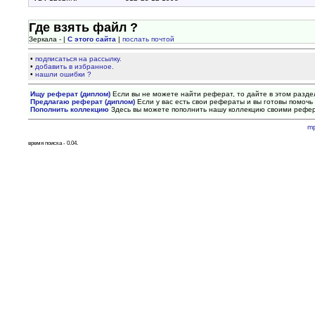
Где взять файл ?
Зеркала - |
С этого сайта
|
послать почтой
•
подписаться на рассылку.
•
добавить в избранное.
•
нашли ошибки ?
Ищу реферат (диплом)
Если вы не можете найти реферат, то дайте в этом разде
Предлагаю реферат (диплом)
Если у вас есть свои рефераты и вы готовы помочь 
Пополнить коллекцию
Здесь вы можете пополнить нашу коллекцию своими рефе
m
время поиска - 0.04.