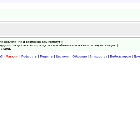
ле объявление и возможно вам помогут :)
другим, то дайте в этом разделе свое объявление и к вам потянуться люди :)
ратами.
p3
|
Магазин
|
Рефераты
|
Рецепты
|
Цветочки
|
Общение
|
Знакомства
|
Вебмастерам
|
Дом