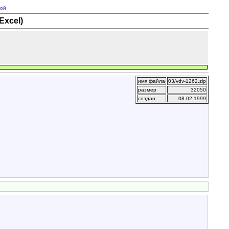
ой
Excel)
имя файла
03/vdv-1262.zip
размер
32050
создан
08.02.1999