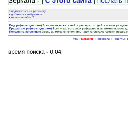
Зеркала - |
С этого сайта
|
послать 
•
подписаться на рассылку.
•
добавить в избранное.
•
нашли ошибки ?
Ищу реферат (диплом)
Если вы не можете найти реферат, то дайте в этом разделе
Предлагаю реферат (диплом)
Если у вас есть свои рефераты и вы готовы помочь др
Пополнить коллекцию
Здесь вы можете пополнить нашу коллекцию своими рефера
mp3
|
Магазин
|
Рефераты
|
Рецепты
|
время поиска - 0.04.