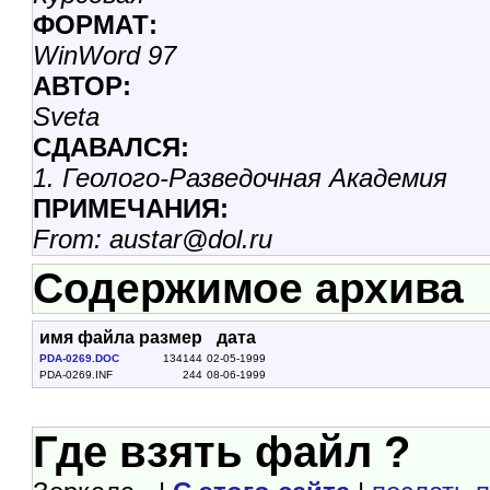
ФОРМАТ:
WinWord 97
АВТОР:
Sveta
СДАВАЛСЯ:
1. Геолого-Разведочная Академия
ПРИМЕЧАНИЯ:
From: austar@dol.ru
Содержимое архива
имя файла
размер
дата
PDA-0269.DOC
134144
02-05-1999
PDA-0269.INF
244
08-06-1999
Где взять файл ?