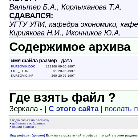
Вальтер Б.А., Корлыханова Т.А.
СДАВАЛСЯ:
УГТУ-УПИ, кафедра экономики, кафед
Кириякова Н.И., Иконников Ю.А.
Содержимое архива
имя файла
размер
дата
KURSOVIK.DOC
122368
09-06-1997
FILE_ID.DIZ
51
20-06-1997
KURSOVIC.INF
260
20-06-1997
Где взять файл ?
Зеркала - |
С этого сайта
|
послать 
•
подписаться на рассылку.
•
добавить в избранное.
•
нашли ошибки ?
Ищу реферат (диплом)
Если вы не можете найти реферат, то дайте в этом разделе