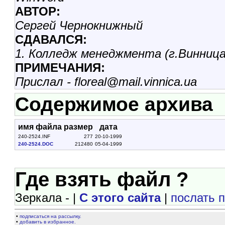
АВТОР:
Сергей Чернокнижный
СДАВАЛСЯ:
1. Колледж менеджмента (г.Винница)
ПРИМЕЧАНИЯ:
Прислал - floreal@mail.vinnica.ua
Содержимое архива
имя файла
размер
дата
240-2524.INF
277
20-10-1999
240-2524.DOC
212480
05-04-1999
Где взять файл ?
Зеркала - |
С этого сайта
|
послать 
•
подписаться на рассылку.
•
добавить в избранное.