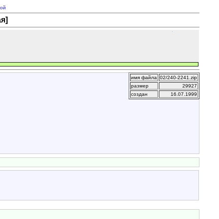
ой
я]
имя файла
02/240-2241.zip
размер
29927
создан
16.07.1999