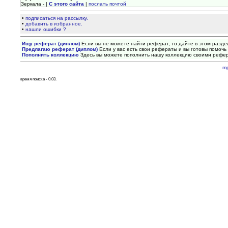
Зеркала - |
С этого сайта
|
послать почтой
•
подписаться на рассылку.
•
добавить в избранное.
•
нашли ошибки ?
Ищу реферат (диплом)
Если вы не можете найти реферат, то дайте в этом разде
Предлагаю реферат (диплом)
Если у вас есть свои рефераты и вы готовы помочь 
Пополнить коллекцию
Здесь вы можете пополнить нашу коллекцию своими рефе
m
время поиска - 0.03.