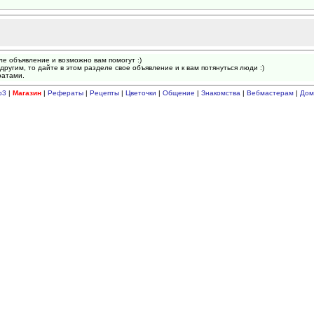
ле объявление и возможно вам помогут :)
другим, то дайте в этом разделе свое объявление и к вам потянуться люди :)
ратами.
p3
|
Магазин
|
Рефераты
|
Рецепты
|
Цветочки
|
Общение
|
Знакомства
|
Вебмастерам
|
Дом