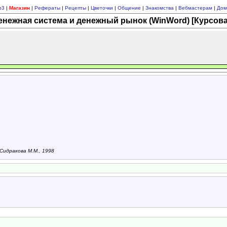
p3
|
Магазин
|
Рефераты
|
Рецепты
|
Цветочки
|
Общение
|
Знакомства
|
Вебмастерам
|
Дом
енежная система и денежный рынок (WinWord) [Курсова
Сидракова М.М., 1998