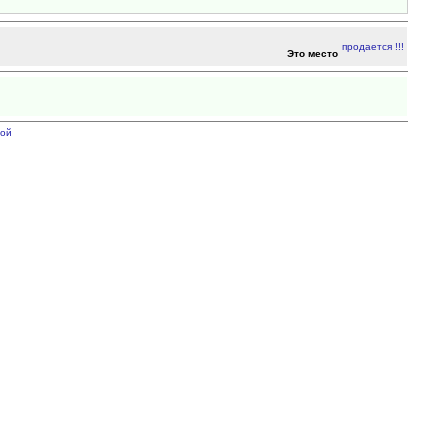
Это место
ой