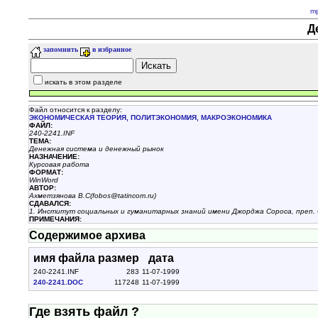
m
Д
запомнить
в избранное
искать в этом разделе
Файл относится к разделу:
ЭКОНОМИЧЕСКАЯ ТЕОРИЯ, ПОЛИТЭКОНОМИЯ, МАКРОЭКОНОМИКА
ФАЙЛ:
240-2241.INF
ТЕМА:
Денежная система и денежный рынок
НАЗНАЧЕНИЕ:
Курсовая работа
ФОРМАТ:
WinWord
АВТОР:
Ахметзянова В.С(fobos@tatincom.ru)
СДАВАЛСЯ:
1. Институт социальных и гуманитарных знаний имени Джорджа Сороса, преп. 
ПРИМЕЧАНИЯ:
Содержимое архива
имя файла
размер
дата
240-2241.INF
283
11-07-1999
240-2241.DOC
117248
11-07-1999
Где взять файл ?