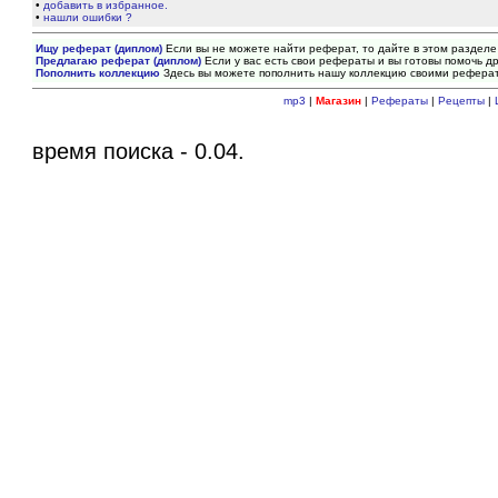
•
добавить в избранное.
•
нашли ошибки ?
Ищу реферат (диплом)
Если вы не можете найти реферат, то дайте в этом разделе
Предлагаю реферат (диплом)
Если у вас есть свои рефераты и вы готовы помочь др
Пополнить коллекцию
Здесь вы можете пополнить нашу коллекцию своими рефера
mp3
|
Магазин
|
Рефераты
|
Рецепты
|
время поиска - 0.04.