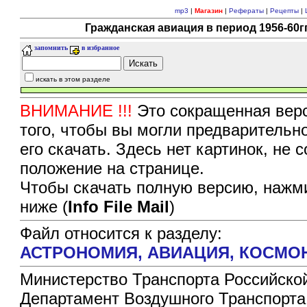
mp3
|
Магазин
|
Рефераты
|
Рецепты
|
Гражданская авиация в период 1956-60г
запомнить
в избранное
искать в этом разделе
ВНИМАНИЕ !!!
Это сокращенная верс
того, чтобы вы могли предварительн
его скачать. Здесь нет картинок, не
положение на странице.
Чтобы скачать полную версию, нажми
ниже (
Info File Mail
)
Файл относится к разделу:
АСТРОНОМИЯ, АВИАЦИЯ, КОСМО
Министерство Транспорта Российско
Департамент Воздушного Транспорта