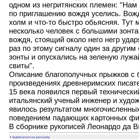
одном из негритянских племен: "Нам
по приглашению вождя уселись. Вожд
холм и что-то быстро обьясняя. Тут 
несколько человек с большими зонтам
вождя, стоящий около него негр уда
раз по этому сигналу один за другим
зонты и опускались на зеленую лужа
свиты".
Описание благополучных прыжков с 
произведениях древнеримских писат
15 века появился первый технически
итальянский ученый инженер и худож
явилось результатом многочисленны
поведением падающих картонных фи
В сборнике рукописей Леонардо да В
•
подписаться на рассылку.