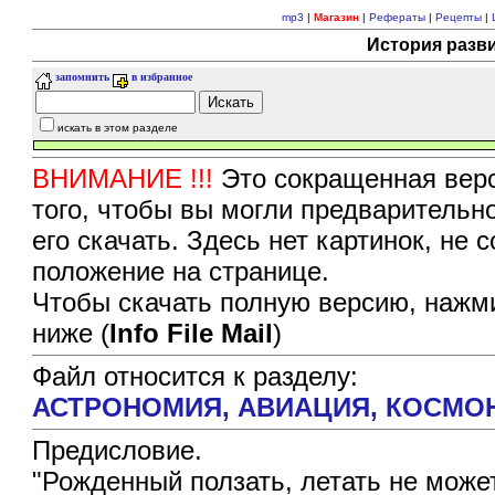
mp3
|
Магазин
|
Рефераты
|
Рецепты
|
История разв
запомнить
в избранное
искать в этом разделе
ВНИМАНИЕ !!!
Это сокращенная верс
того, чтобы вы могли предварительн
его скачать. Здесь нет картинок, не
положение на странице.
Чтобы скачать полную версию, нажми
ниже (
Info File Mail
)
Файл относится к разделу:
АСТРОНОМИЯ, АВИАЦИЯ, КОСМО
Предисловие.
"Рожденный ползать, летать не может