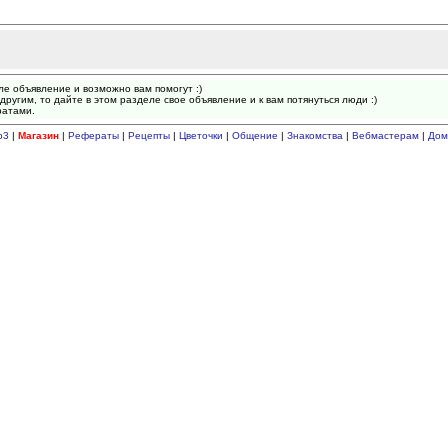
ле объявление и возможно вам помогут :)
другим, то дайте в этом разделе свое объявление и к вам потянуться люди :)
ратами.
p3
|
Магазин
|
Рефераты
|
Рецепты
|
Цветочки
|
Общение
|
Знакомства
|
Вебмастерам
|
Дом