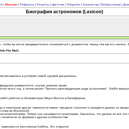
p3
|
Магазин
|
Рефераты
|
Рецепты
|
Цветочки
|
Общение
|
Знакомства
|
Вебмастерам
|
Дом
Биография астрономов (Lexicon)
 чтобы вы могли предварительно ознакомиться с документом, перед тем как его скачать.
(
Info File Mail
)
 воспитывались в условиях самой суровой дисциплины.
фордском университете, изучая. римское право.
отал всего год, а затем решил "бросить юриспруденцию ради астрономии". Хаббл вернулс
 Хаббл работал в обсерватории Маунт-Вилсон в Калифорнии.
ы и некоторые другие туманности имеют звездное строение и находятся далеко за преде
истема во Вселенной.
егалактическими. Теперь они называются галактиками. Оказалось, что далеко не все эти 
 галактик по их формам и другим особенностям.
 зависимости (постоянная Хаббла. Это открытие