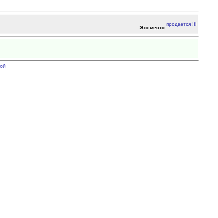
Это место
ой