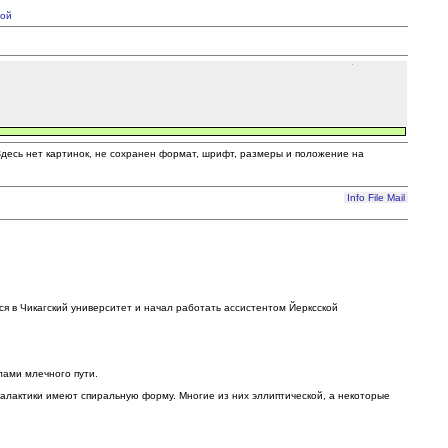
ой
 Здесь нет картинок, не сохранен формат, шрифт, размеры и положение на
Info
File
Mail
я в Чикагский университет и начал работать ассистентом Йерксской
лами млечного пути.
галактики имеют спиральную форму. Многие из них эллиптической, а некоторые