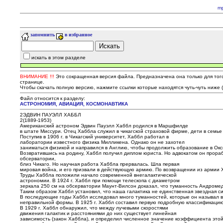
m
запомнить
в избранное
искать в этом разделе
ВНИМАНИЕ !!!
Это сокращенная версия файла. Предназначена она только для того,
странице.
Чтобы скачать полную версию, нажмите ссылки которые находятся чуть-чуть ниже 
Файл относится к разделу:
АСТРОНОМИЯ, АВИАЦИЯ, КОСМОНАВТИКА
2ЭДВИН ПАУЭЛЛ ХАББЛ
2(1889-1953)
Американский астроном Эдвин Пауэлл Хаббл родился в Маршфилде
в штате Миссури. Отец Хаббла служил в чикагской страховой фирме, дети в семье
Поступив в 1906 г. в Чикагский университет, Хаббл работал в
лаборатории известного физика Милликена. Однако он не захотел
заниматься физикой и направился в Англию, чтобы продолжить образование в Окс
Возвратившись на родину, Хаббл получил диплом юриста. Но адвокатом он прораб
обсерватории,
близ Чикаго. Но научная работа Хаббла прервалась. Шла первая
мировая война, и его призвали в действующую армию. По возвращении из армии
Труды Хаббла положили начало современной внегалактической
астрономии. В 1924 г. Хаббл при помощи телескопа с диаметром
зеркала 250 см на обсерватории Маунт-Вилсон доказал, что туманность Андромед
Таким образом Хаббл установил, что наша галактика не единственная звездная с
В последующие годы Хаббл исследовал много туманностей, которые он называл вн
неправильной формы. В 1925 г. Хаббл составил первую подробную классификацию
В 1929 г. Хаббл обнаружил, что между лучевыми скоростями
движения галактик и расстояниями до них существует линейная
зависимость (закон Хаббла), и определил численное значение коэффициента этой