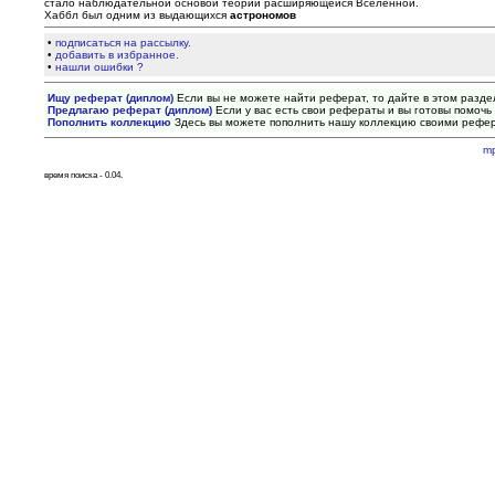
стало наблюдательной основой теории расширяющейся Вселенной.
Хаббл был одним из выдающихся
астрономов
•
подписаться на рассылку.
•
добавить в избранное.
•
нашли ошибки ?
Ищу реферат (диплом)
Если вы не можете найти реферат, то дайте в этом разде
Предлагаю реферат (диплом)
Если у вас есть свои рефераты и вы готовы помочь 
Пополнить коллекцию
Здесь вы можете пополнить нашу коллекцию своими рефе
m
время поиска - 0.04.