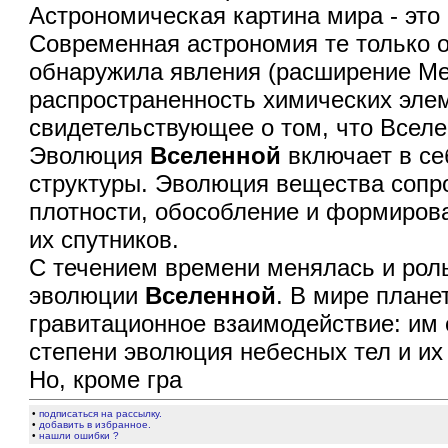
Астрономическая картина мира - эт
Современная астрономия те только о
обнаружила явления (расширение Ме
распространенность химических элем
свидетельствующее о том, что Всел
Эволюция
Вселенной
включает в с
структуры. Эволюция вещества сопр
плотности, обособление и формирова
их спутников.
С течением времени менялась и рол
эволюции
Вселенной
. В мире плане
гравитационное взаимодействие: им 
степени эволюция небесных тел и их
Но, кроме гра
•
подписаться на рассылку.
•
добавить в избранное.
•
нашли ошибки ?