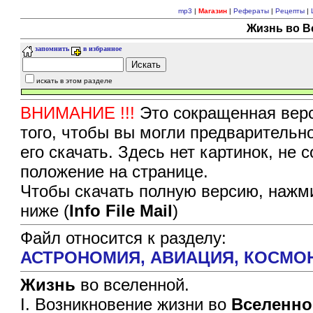
mp3
|
Магазин
|
Рефераты
|
Рецепты
|
Жизнь во В
запомнить
в избранное
искать в этом разделе
ВНИМАНИЕ !!!
Это сокращенная верс
того, чтобы вы могли предварительн
его скачать. Здесь нет картинок, не
положение на странице.
Чтобы скачать полную версию, нажми
ниже (
Info File Mail
)
Файл относится к разделу:
АСТРОНОМИЯ, АВИАЦИЯ, КОСМО
Жизнь
во вселенной.
I. Возникновение жизни во
Вселенно