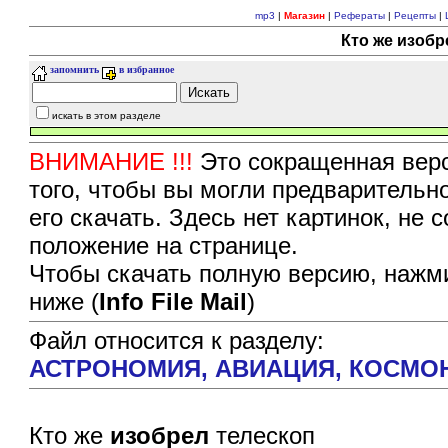
mp3
|
Магазин
|
Рефераты
|
Рецепты
|
Кто же изобр
запомнить
в избранное
искать в этом разделе
ВНИМАНИЕ !!!
Это сокращенная верс
того, чтобы вы могли предварительн
его скачать. Здесь нет картинок, не
положение на странице.
Чтобы скачать полную версию, нажми
ниже (
Info File Mail
)
Файл относится к разделу:
АСТРОНОМИЯ, АВИАЦИЯ, КОСМО
Кто же
изобрел
телескоп