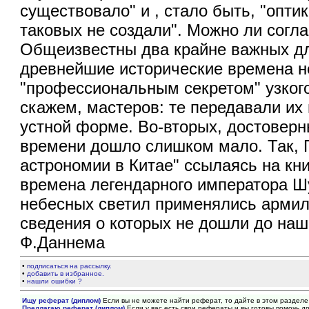
существовало" и , стало быть, "опти
таковых не создали". Можно ли согл
Общеизвестны два крайне важных дл
древнейшие исторические времена н
"профессиональным секретом" узкого
скажем, мастеров: те передавали их 
устной форме. Во-вторых, достоверн
времени дошло слишком мало. Так, П
астрономии в Китае" ссылаясь на кни
времена легендарного императора Шун
небесных светил применялись армил
сведения о которых не дошли до наш
Ф.Даннема
•
подписаться на рассылку.
•
добавить в избранное.
•
нашли ошибки ?
Ищу реферат (диплом)
Если вы не можете найти реферат, то дайте в этом разделе
Предлагаю реферат (диплом)
Если у вас есть свои рефераты и вы готовы помочь др