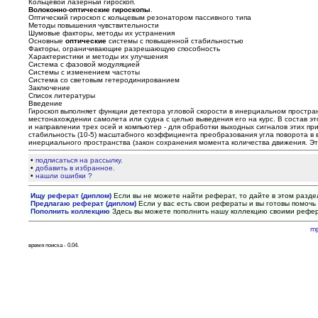
Кольцевой лазерный гироскоп.
Волоконно
-
оптические
гироскопы
.
Оптический гироскоп с кольцевым резонатором пассивного типа
Методы повышения чувствительности
Шумовые факторы, методы их устранения
Основные
оптические
системы с повышенной стабильностью
Факторы, ограничивающие разрешающую способность
Характеристики и методы их улучшения
Система с фазовой модуляцией
Системы с изменением частоты
Система со световым гетеродинированием
Заключение
Список литературы
Введение
Гироскоп выполняет функции детектора угловой скорости в инерциальном прост
местонахождении самолета или судна с целью выведения его на курс. В состав эт
и направлении трех осей и компьютер - для обработки выходных сигналов этих пр
стабильность (10-5) масштабного коэффициента преобразования угла поворота в 
инерциального пространства (закон сохранения момента количества движения. Эт
•
подписаться на рассылку.
•
добавить в избранное.
•
нашли ошибки ?
Ищу реферат (диплом)
Если вы не можете найти реферат, то дайте в этом разде
Предлагаю реферат (диплом)
Если у вас есть свои рефераты и вы готовы помочь 
Пополнить коллекцию
Здесь вы можете пополнить нашу коллекцию своими рефе
m
время поиска - 0.04.