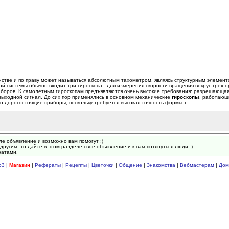
ранстве и по праву может называться абсолютным тахометром, являясь структурным эле
ой системы обычно входит три гироскопа - для измерения скорости вращения вокруг трех 
иборов. К самолетным гироскопам предъявляются очень высокие требования: разрешающая 
выходной сигнал. До сих пор применялись в основном механические
гироскопы
, работающ
о дорогостоящие приборы, поскольку требуется высокая точность формы т
ле объявление и возможно вам помогут :)
другим, то дайте в этом разделе свое объявление и к вам потянуться люди :)
ратами.
p3
|
Магазин
|
Рефераты
|
Рецепты
|
Цветочки
|
Общение
|
Знакомства
|
Вебмастерам
|
Дом