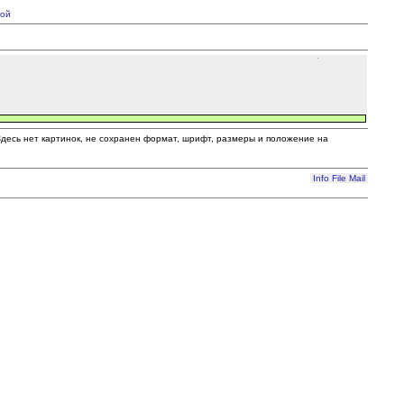
ой
 Здесь нет картинок, не сохранен формат, шрифт, размеры и положение на
Info
File
Mail