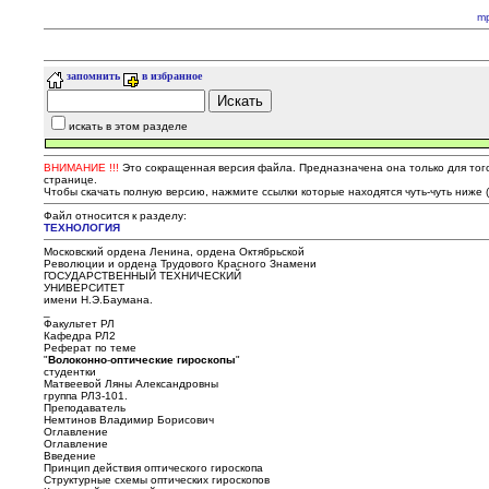
m
запомнить
в избранное
искать в этом разделе
ВНИМАНИЕ !!!
Это сокращенная версия файла. Предназначена она только для того,
странице.
Чтобы скачать полную версию, нажмите ссылки которые находятся чуть-чуть ниже 
Файл относится к разделу:
ТЕХHОЛОГИЯ
Московский ордена Ленина, ордена Октябрьской
Революции и ордена Трудового Красного Знамени
ГОСУДАРСТВЕННЫЙ ТЕХНИЧЕСКИЙ
УНИВЕРСИТЕТ
имени Н.Э.Баумана.
_
Факультет РЛ
Кафедра РЛ2
Реферат по теме
"
Волоконно
-
оптические
гироскопы
"
студентки
Матвеевой Ляны Александровны
группа РЛ3-101.
Преподаватель
Немтинов Владимир Борисович
Оглавление
Оглавление
Введение
Принцип действия оптического гироскопа
Структурные схемы оптических гироскопов