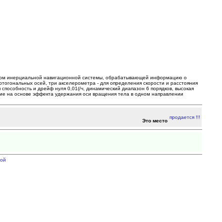
ментом инерциальной навигационной системы, обрабатывающей информацию о
ортогональных осей, три акселерометра - для определения скорости и расстояния
способность и дрейф нуля 0,01(/ч, динамический диапазон 6 порядков, высокая
ие на основе эффекта удержания оси вращения тела в одном направлении
Это место
ой