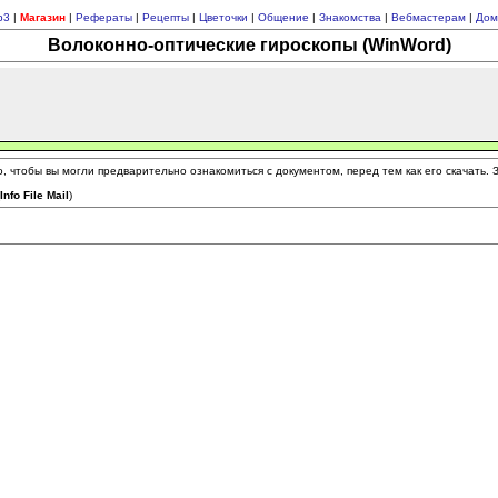
p3
|
Магазин
|
Рефераты
|
Рецепты
|
Цветочки
|
Общение
|
Знакомства
|
Вебмастерам
|
Дом
Волоконно-оптические гироскопы (WinWord)
 чтобы вы могли предварительно ознакомиться с документом, перед тем как его скачать.
(
Info File Mail
)