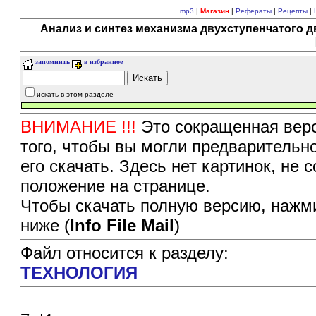
mp3
|
Магазин
|
Рефераты
|
Рецепты
|
Анализ и синтез механизма двухступенчатого 
запомнить
в избранное
искать в этом разделе
ВНИМАНИЕ !!!
Это сокращенная верс
того, чтобы вы могли предварительн
его скачать. Здесь нет картинок, не
положение на странице.
Чтобы скачать полную версию, нажми
ниже (
Info File Mail
)
Файл относится к разделу:
ТЕХHОЛОГИЯ