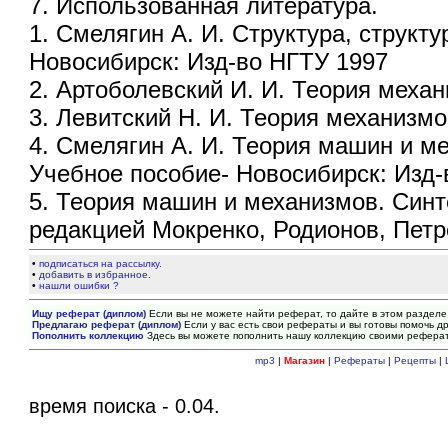
7. Использованная литература.
1. Смелягин А. И. Структура, структ
Новосибирск: Изд-во НГТУ 1997
2. Артоболевский И. И. Теория меха
3. Левитский Н. И. Теория механизмо
4. Смелягин А. И. Теория машин и м
Учебное пособие- Новосибирск: Изд-
5. Теория машин и механизмов. Синт
редакцией Мокренко, Родионов, Петр
•
подписаться на рассылку.
•
добавить в избранное.
•
нашли ошибки ?
Ищу реферат (диплом)
Если вы не можете найти реферат, то дайте в этом разделе
Предлагаю реферат (диплом)
Если у вас есть свои рефераты и вы готовы помочь др
Пополнить коллекцию
Здесь вы можете пополнить нашу коллекцию своими рефера
mp3
|
Магазин
|
Рефераты
|
Рецепты
|
время поиска - 0.04.