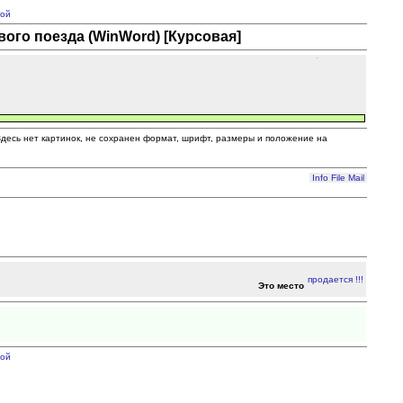
ой
ого поезда (WinWord) [Курсовая]
 Здесь нет картинок, не сохранен формат, шрифт, размеры и положение на
Info
File
Mail
Это место
ой