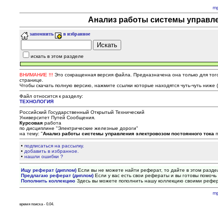
m
Анализ работы системы управлен
запомнить
в избранное
искать в этом разделе
ВНИМАНИЕ !!!
Это сокращенная версия файла. Предназначена она только для того,
странице.
Чтобы скачать полную версию, нажмите ссылки которые находятся чуть-чуть ниже 
Файл относится к разделу:
ТЕХHОЛОГИЯ
Российский Государственный Открытый Технический
Университет Путей Сообщения.
Курсовая
работа
по дисциплине "Электрические железные дороги"
на тему: "
Анализ
работы
системы
управления
электровозом
постоянного
тока
п
•
подписаться на рассылку.
•
добавить в избранное.
•
нашли ошибки ?
Ищу реферат (диплом)
Если вы не можете найти реферат, то дайте в этом разде
Предлагаю реферат (диплом)
Если у вас есть свои рефераты и вы готовы помочь 
Пополнить коллекцию
Здесь вы можете пополнить нашу коллекцию своими рефе
m
время поиска - 0.04.