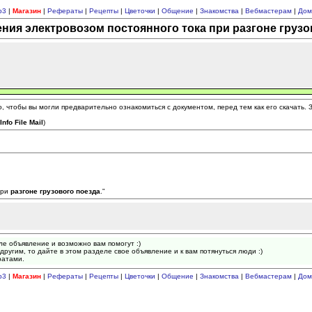
p3
|
Магазин
|
Рефераты
|
Рецепты
|
Цветочки
|
Общение
|
Знакомства
|
Вебмастерам
|
Дом
ия электровозом постоянного тока при разгоне грузов
 чтобы вы могли предварительно ознакомиться с документом, перед тем как его скачать.
(
Info File Mail
)
ри
разгоне
грузового
поезда
."
ле объявление и возможно вам помогут :)
другим, то дайте в этом разделе свое объявление и к вам потянуться люди :)
ратами.
p3
|
Магазин
|
Рефераты
|
Рецепты
|
Цветочки
|
Общение
|
Знакомства
|
Вебмастерам
|
Дом