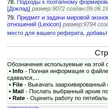
78.
Подходы к поэтапному формиров
[Доклад]
размер:9072 создан:09.06.1
79.
Предмет и задачи мировой эконо
отношений (Lexicon)
размер:9794 соз
место для вашего реферата, добавьт
Ст
Обозначения используемые на этой 
• Info
- Полная информация о файле, 
сдавался,...
• File
- Выкачать заархивированный 
• Mail
- Послать выбранный архив по
• Rate
- Оценить работу по пятибал
•
подписаться на рассылку.