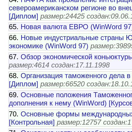
североамериканском регионе во вне
[Диплом]
размер:24425 создан:09.06.
65.
Новая валюта ЕВРО (WinWord 97
66.
Новые индустриальные страны Ю
экономике (WinWord 97)
размер:3989
67.
Обзор экономической коньюктуры 
размер:4614 создан:17.11.1998
68.
Организация таможенного дела в
[Диплом]
размер:66520 создан:18.10.
69.
Основные положения Таможенног
дополнения к нему (WinWord) [Курсо
70.
Основные формы международных 
[Контрольная]
размер:12757 создан:1