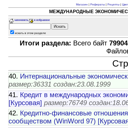
Магазин
|
Рефераты
|
Рецепты
|
Цве
МЕЖДУНАРОДНЫЕ ЭКОНОМИЧЕС
запомнить
в избранное
искать в этом разделе
Итоги раздела:
Всего байт
79904
Файло
Ст
40.
Интернациональные экономическ
размер:36331 создан:23.08.1999
41.
Кредит в международных экономи
[Курсовая]
размер:76749 создан:18.0
42.
Кредитно-финансовые отношения
сообществом (WinWord 97) [Курсовая