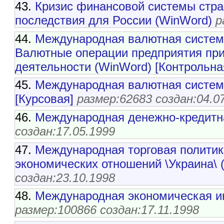
43.
Кризис финансовой системы стран
последствия для России (WinWord)
р
44.
Международная валютная систем
Валютные операции предприятия пр
деятельности (WinWord) [Контрольна
45.
Международная валютная система
[Курсовая]
размер:62683 создан:04.0
46.
Международная денежно-кредитн
создан:17.05.1999
47.
Международная торговая полити
экономических отношений \Украина\ 
создан:23.10.1998
48.
Международная экономическая ин
размер:100866 создан:17.11.1998