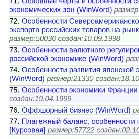
71.
Основные черты и особенности с
экономических зон (WinWord)
размер
72.
Особенности Североамериканско
экспорта российских товаров на рын
размер:50036 создан:10.09.1998
73.
Особенности валютного регулиро
российской экономике (WinWord)
раз
74.
Особенности развития японской 
(WinWord)
размер:21330 создан:18.1
75.
Особенности экономики Франции 
создан:19.04.1999
76.
Оффшорный бизнес (WinWord)
р
77.
Платежный баланс, особенности 
[Курсовая]
размер:57722 создан:02.1