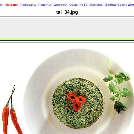
p3
|
Магазин
|
Рефераты
|
Рецепты
|
Цветочки
|
Общение
|
Знакомства
|
Вебмастерам
|
Дом
tai_34.jpg