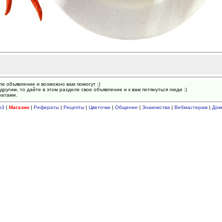
ле объявление и возможно вам помогут :)
другим, то дайте в этом разделе свое объявление и к вам потянуться люди :)
ратами.
p3
|
Магазин
|
Рефераты
|
Рецепты
|
Цветочки
|
Общение
|
Знакомства
|
Вебмастерам
|
Дом