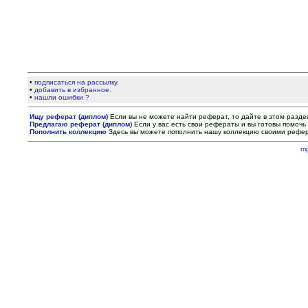
•
подписаться на рассылку.
•
добавить в избранное.
•
нашли ошибки ?
Ищу реферат (диплом)
Если вы не можете найти реферат, то дайте в этом разде
Предлагаю реферат (диплом)
Если у вас есть свои рефераты и вы готовы помочь 
Пополнить коллекцию
Здесь вы можете пополнить нашу коллекцию своими рефе
m