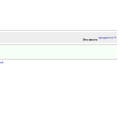
Это место
ой