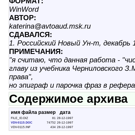
ФОРМАТ:
WinWord
АВТОР:
katerina@avtoaud.msk.ru
СДАВАЛСЯ:
1. Российский Новый Ун-т, декабрь 1
ПРИМЕЧАНИЯ:
"я считаю, что данная работа - "ч
главу из учебника Черниловского З
права",
но эпиграф и парочка фраз в рефера
Содержимое архива
имя файла
размер
дата
FILE_ID.DIZ
81
28-12-1997
VDV-0115.DOC
74752
26-12-1997
VDV-0115.INF
434
28-12-1997