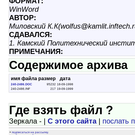
ФОРМАТ:
WinWord
АВТОР:
Миловский К.К(wolfus@kamlit.inftech.r
СДАВАЛСЯ:
1. Камский Политехнический инсти
ПРИМЕЧАНИЯ:
Содержимое архива
имя файла
размер
дата
240-2486.DOC
95232
18-09-1998
240-2486.INF
217
19-09-1999
Где взять файл ?
Зеркала - |
С этого сайта
|
послать 
•
подписаться на рассылку.