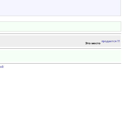
Это место
ой