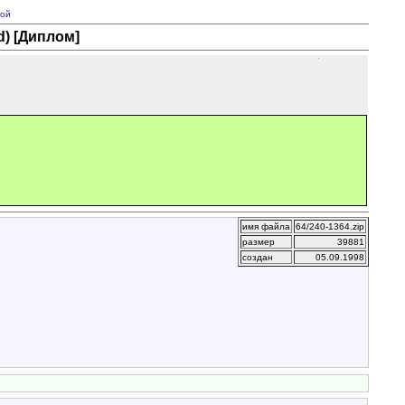
ой
) [Диплом]
имя файла
64/240-1364.zip
размер
39881
создан
05.09.1998