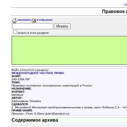
m
Правовое 
запомнить
в избранное
искать в этом разделе
Файл относится к разделу:
МЕЖДУНАРОДНОЕ ЧАСТНОЕ ПРАВО
ФАЙЛ:
240-1364.INF
ТЕМА:
Правовое положение иностранных инвестиций в России
НАЗHАЧЕHИЕ:
ФОРМАТ:
WinWord
АВТОР:
Евдокимова Татьяна
СДАВАЛСЯ:
1. Московский Институт предпринимательства и права, преп Лобанов С.А., "от
ПРИМЕЧАНИЯ:
Прислал - Peter A.Glanz (piter@xproject.ru)
Содержимое архива