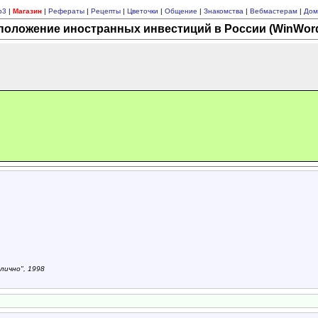
p3
|
Магазин
|
Рефераты
|
Рецепты
|
Цветочки
|
Общение
|
Знакомства
|
Вебмастерам
|
Дом
положение иностранных инвестиций в России (WinWord
лично", 1998