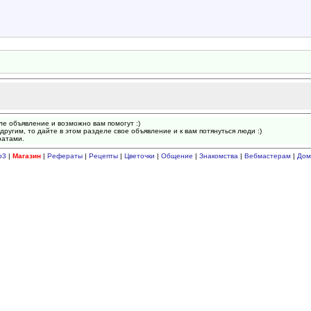
ле объявление и возможно вам помогут :)
другим, то дайте в этом разделе свое объявление и к вам потянуться люди :)
ратами.
p3
|
Магазин
|
Рефераты
|
Рецепты
|
Цветочки
|
Общение
|
Знакомства
|
Вебмастерам
|
Дом