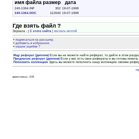
имя файла
размер
дата
240-1364.INF
302
19-07-1998
240-1364.DOC
112640
19-07-1998
Где взять файл ?
Зеркала - |
С этого сайта
|
послать почтой
•
подписаться на рассылку.
•
добавить в избранное.
•
нашли ошибки ?
Ищу реферат (диплом)
Если вы не можете найти реферат, то дайте в этом разде
Предлагаю реферат (диплом)
Если у вас есть свои рефераты и вы готовы помочь 
Пополнить коллекцию
Здесь вы можете пополнить нашу коллекцию своими рефе
m
время поиска - 0.04.