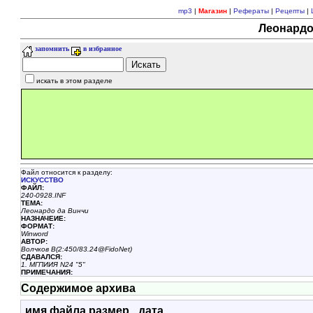
mp3
|
Магазин
|
Рефераты
|
Рецепты
|
Леонардо
запомнить
в избранное
искать в этом разделе
Файл относится к разделу:
ИСКУССТВО
ФАЙЛ:
240-0928.INF
ТЕМА:
Леонардо да Винчи
НАЗНАЧЕИЕ:
ФОРМАТ:
Winword
АВТОР:
Волчков В(2:450/83.24@FidoNet)
СДАВАЛСЯ:
1. МГПИИЯ N24 "5"
ПРИМЕЧАHИЯ:
Содержимое архива
имя файла
размер
дата