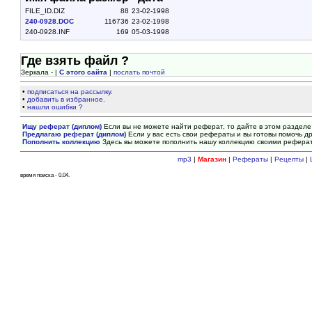
FILE_ID.DIZ
88
23-02-1998
240-0928.DOC
116736
23-02-1998
240-0928.INF
169
05-03-1998
Где взять файл ?
Зеркала - |
С этого сайта
|
послать почтой
•
подписаться на рассылку.
•
добавить в избранное.
•
нашли ошибки ?
Ищу реферат (диплом)
Если вы не можете найти реферат, то дайте в этом разделе
Предлагаю реферат (диплом)
Если у вас есть свои рефераты и вы готовы помочь др
Пополнить коллекцию
Здесь вы можете пополнить нашу коллекцию своими рефера
mp3
|
Магазин
|
Рефераты
|
Рецепты
|
время поиска - 0.04.