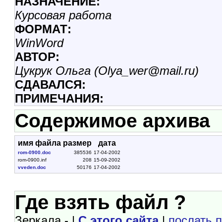
НАЗHАЧЕНИЕ:
Курсовая работа
ФОРМАТ:
WinWord
АВТОР:
Цукрук Ольга (Olya_wer@mail.ru)
СДАВАЛСЯ:
ПРИМЕЧАНИЯ:
Содержимое архива
имя файла
размер
дата
rom-0900.doc
385536
17-04-2002
rom-0900.inf
208
15-09-2002
vveden.doc
50176
17-04-2002
Где взять файл ?
Зеркала - |
С этого сайта
|
послать 