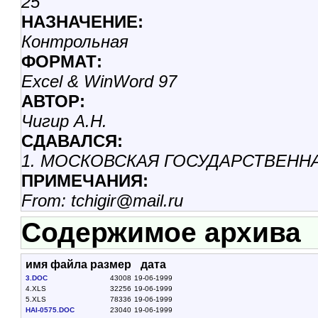
25
НАЗНАЧЕНИЕ:
Контрольная
ФОРМАТ:
Excel & WinWord 97
АВТОР:
Чигир А.Н.
СДАВАЛСЯ:
1. МОСКОВСКАЯ ГОСУДАРСТВЕНН
ПРИМЕЧАНИЯ:
From: tchigir@mail.ru
Содержимое архива
имя файла
размер
дата
3.DOC
43008
19-06-1999
4.XLS
32256
19-06-1999
5.XLS
78336
19-06-1999
HAI-0575.DOC
23040
19-06-1999