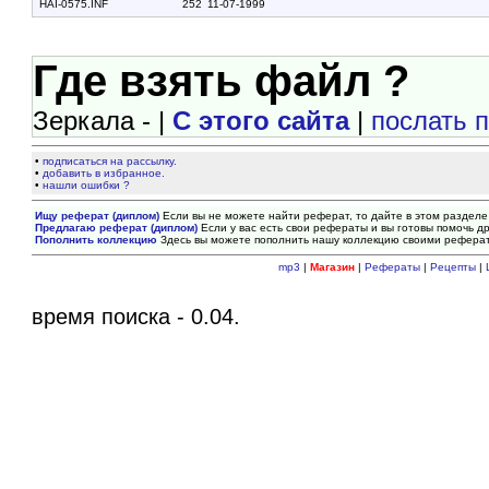
HAI-0575.INF
252
11-07-1999
Где взять файл ?
Зеркала - |
С этого сайта
|
послать 
•
подписаться на рассылку.
•
добавить в избранное.
•
нашли ошибки ?
Ищу реферат (диплом)
Если вы не можете найти реферат, то дайте в этом разделе
Предлагаю реферат (диплом)
Если у вас есть свои рефераты и вы готовы помочь др
Пополнить коллекцию
Здесь вы можете пополнить нашу коллекцию своими рефера
mp3
|
Магазин
|
Рефераты
|
Рецепты
|
время поиска - 0.04.