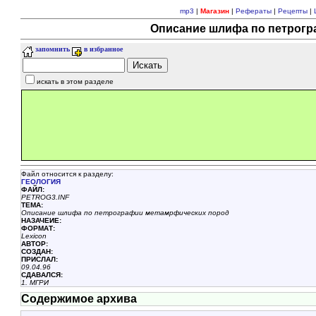
mp3
|
Магазин
|
Рефераты
|
Рецепты
|
Описание шлифа по петрогр
запомнить
в избранное
искать в этом разделе
Файл относится к разделу:
ГЕОЛОГИЯ
ФАЙЛ:
PETROG3.INF
ТЕМА:
Описание шлифа по петрографии метамрфических пород
НАЗАЧЕИЕ:
ФОРМАТ:
Lexicon
АВТОР:
СОЗДАН:
ПРИСЛАЛ:
09.04.96
СДАВАЛСЯ:
1. МГРИ
Содержимое архива