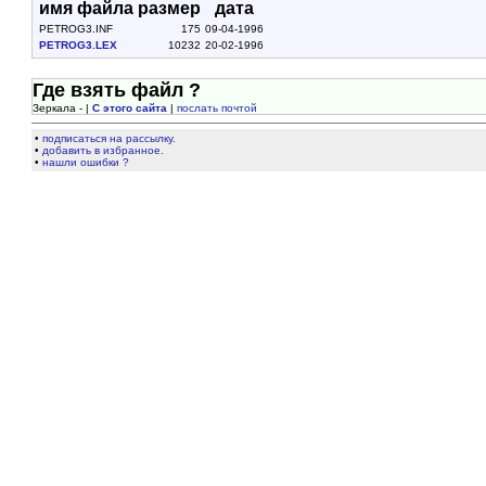
имя файла
размер
дата
PETROG3.INF
175
09-04-1996
PETROG3.LEX
10232
20-02-1996
Где взять файл ?
Зеркала - |
С этого сайта
|
послать почтой
•
подписаться на рассылку.
•
добавить в избранное.
•
нашли ошибки ?