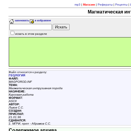
mp3
|
Магазин
|
Рефераты
|
Рецепты
|
Магматическая ин
запомнить
в избранное
искать в этом разделе
Файл относится к разделу:
ГЕОЛОГИЯ
ФАЙЛ:
MAGPOROD.INF
ТЕМА:
Магматическая интрузивная порода
НАЗАЧЕИЕ:
Курсовая работа
ФОРМАТ:
ASCII
АВТОР:
Львов С.С.
СОЗДАН:
ПРИСЛАЛ:
21.01.96
СДАВАЛСЯ:
1. МГРИ, преп - Абрамов С.С.
Содержимое архива