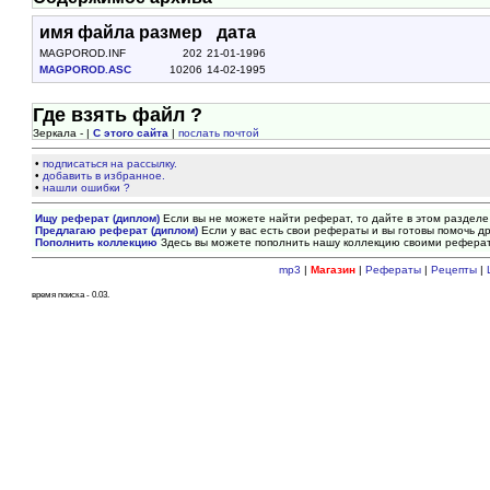
имя файла
размер
дата
MAGPOROD.INF
202
21-01-1996
MAGPOROD.ASC
10206
14-02-1995
Где взять файл ?
Зеркала - |
С этого сайта
|
послать почтой
•
подписаться на рассылку.
•
добавить в избранное.
•
нашли ошибки ?
Ищу реферат (диплом)
Если вы не можете найти реферат, то дайте в этом разделе
Предлагаю реферат (диплом)
Если у вас есть свои рефераты и вы готовы помочь др
Пополнить коллекцию
Здесь вы можете пополнить нашу коллекцию своими рефера
mp3
|
Магазин
|
Рефераты
|
Рецепты
|
время поиска - 0.03.