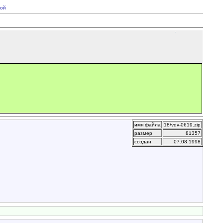
ой
имя файла
18/vdv-0619.zip
размер
81357
создан
07.08.1998