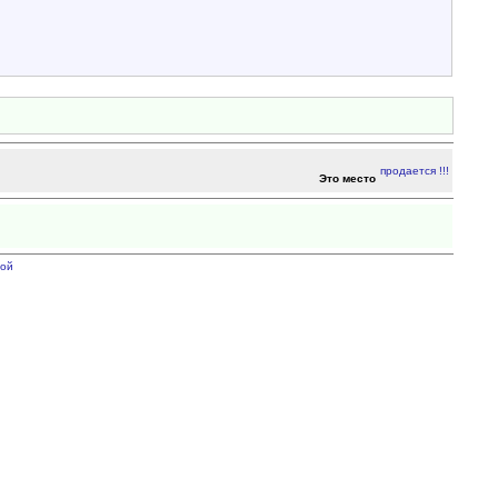
Это место
ой