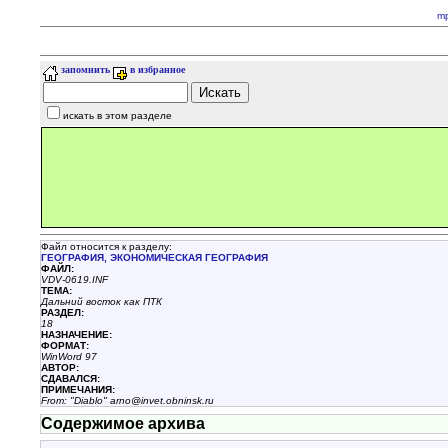
m
запомнить
в избранное
искать в этом разделе
Файл относится к разделу:
ГЕОГРАФИЯ, ЭКОHОМИЧЕСКАЯ ГЕОГРАФИЯ
ФАЙЛ:
VDV-0619.INF
ТЕМА:
Дальний восток как ПТК
РАЗДЕЛ:
18
НАЗHАЧЕНИЕ:
ФОРМАТ:
WinWord 97
АВТОР:
СДАВАЛСЯ:
ПРИМЕЧАНИЯ:
From: "Diablo" arno@invet.obninsk.ru
Содержимое архива