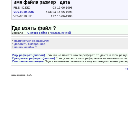
имя файла
размер
дата
FILE_ID.DIZ
93
15-06-1998
VDV-0619.DOC
513024
16-05-1998
VDV-0619.INF
177
15-06-1998
Где взять файл ?
Зеркала - |
С этого сайта
|
послать почтой
•
подписаться на рассылку.
•
добавить в избранное.
•
нашли ошибки ?
Ищу реферат (диплом)
Если вы не можете найти реферат, то дайте в этом разде
Предлагаю реферат (диплом)
Если у вас есть свои рефераты и вы готовы помочь 
Пополнить коллекцию
Здесь вы можете пополнить нашу коллекцию своими рефе
m
время поиска - 0.04.