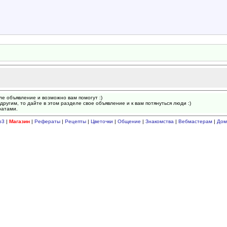
ле объявление и возможно вам помогут :)
другим, то дайте в этом разделе свое объявление и к вам потянуться люди :)
ратами.
p3
|
Магазин
|
Рефераты
|
Рецепты
|
Цветочки
|
Общение
|
Знакомства
|
Вебмастерам
|
Дом