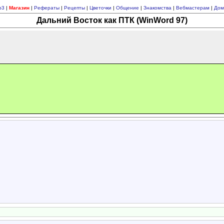
p3
|
Магазин
|
Рефераты
|
Рецепты
|
Цветочки
|
Общение
|
Знакомства
|
Вебмастерам
|
Дом
Дальний Восток как ПТК (WinWord 97)