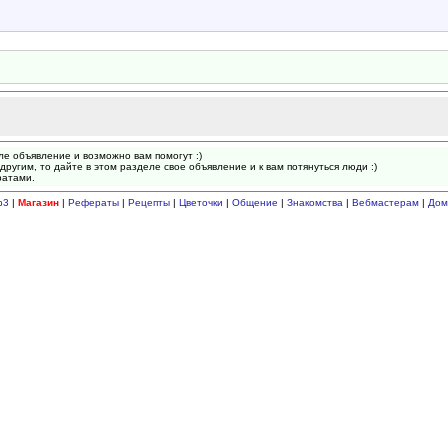
ле объявление и возможно вам помогут :)
другим, то дайте в этом разделе свое объявление и к вам потянуться люди :)
ратами.
p3
|
Магазин
|
Рефераты
|
Рецепты
|
Цветочки
|
Общение
|
Знакомства
|
Вебмастерам
|
Дом