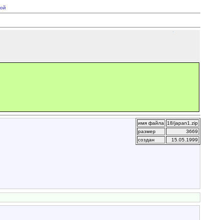
ой
имя файла
18/japan1.zip
размер
3669
создан
15.05.1999