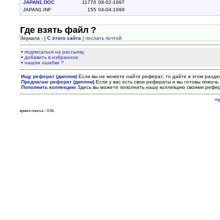
JAPAN1.DOC
11776
08-02-1997
JAPAN1.INF
155
04-04-1999
Где взять файл ?
Зеркала - |
С этого сайта
|
послать почтой
•
подписаться на рассылку.
•
добавить в избранное.
•
нашли ошибки ?
Ищу реферат (диплом)
Если вы не можете найти реферат, то дайте в этом разде
Предлагаю реферат (диплом)
Если у вас есть свои рефераты и вы готовы помочь 
Пополнить коллекцию
Здесь вы можете пополнить нашу коллекцию своими рефе
m
время поиска - 0.04.