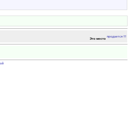
Это место
ой