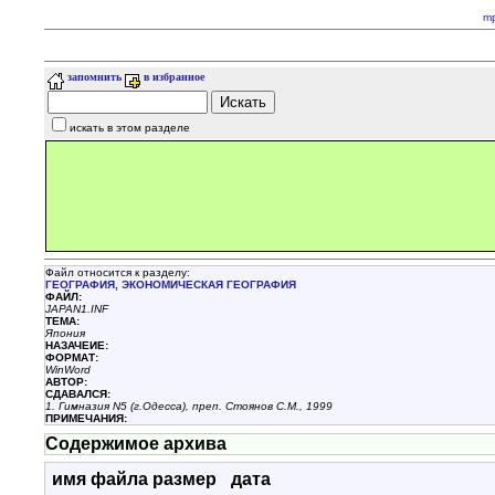
m
запомнить
в избранное
искать в этом разделе
Файл относится к разделу:
ГЕОГРАФИЯ, ЭКОHОМИЧЕСКАЯ ГЕОГРАФИЯ
ФАЙЛ:
JAPAN1.INF
ТЕМА:
Япония
НАЗАЧЕИЕ:
ФОРМАТ:
WinWord
АВТОР:
СДАВАЛСЯ:
1. Гимназия N5 (г.Одесса), преп. Стоянов С.М., 1999
ПРИМЕЧАНИЯ:
Содержимое архива
имя файла
размер
дата