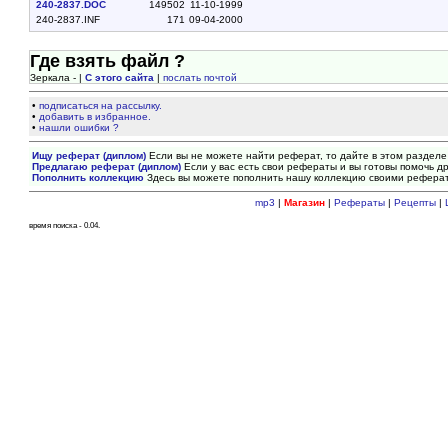
240-2837.DOC
149502
11-10-1999
240-2837.INF
171
09-04-2000
Где взять файл ?
Зеркала - |
С этого сайта
|
послать почтой
•
подписаться на рассылку.
•
добавить в избранное.
•
нашли ошибки ?
Ищу реферат (диплом)
Если вы не можете найти реферат, то дайте в этом разделе
Предлагаю реферат (диплом)
Если у вас есть свои рефераты и вы готовы помочь др
Пополнить коллекцию
Здесь вы можете пополнить нашу коллекцию своими рефера
mp3
|
Магазин
|
Рефераты
|
Рецепты
|
время поиска - 0.04.