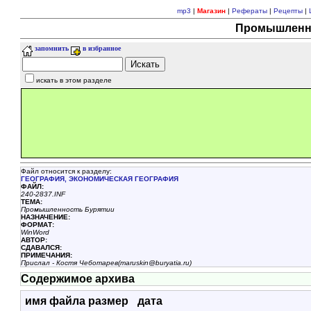
mp3
|
Магазин
|
Рефераты
|
Рецепты
|
Промышленно
запомнить
в избранное
искать в этом разделе
Файл относится к разделу:
ГЕОГРАФИЯ, ЭКОHОМИЧЕСКАЯ ГЕОГРАФИЯ
ФАЙЛ:
240-2837.INF
ТЕМА:
Промышленность Бурятии
НАЗHАЧЕНИЕ:
ФОРМАТ:
WinWord
АВТОР:
СДАВАЛСЯ:
ПРИМЕЧАНИЯ:
Прислал - Костя Чеботарев(maruskin@buryatia.ru)
Содержимое архива
имя файла
размер
дата