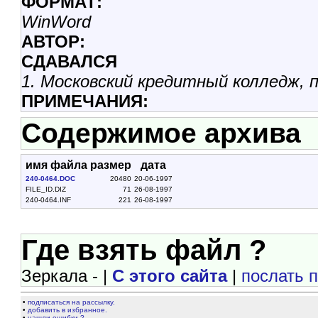
ФОРМАТ:
WinWord
АВТОР:
СДАВАЛСЯ
1. Московский кредитный колледж, пр
ПРИМЕЧАНИЯ:
Содержимое архива
имя файла
размер
дата
240-0464.DOC
20480
20-06-1997
FILE_ID.DIZ
71
26-08-1997
240-0464.INF
221
26-08-1997
Где взять файл ?
Зеркала - |
С этого сайта
|
послать 
•
подписаться на рассылку.
•
добавить в избранное.
•
нашли ошибки ?