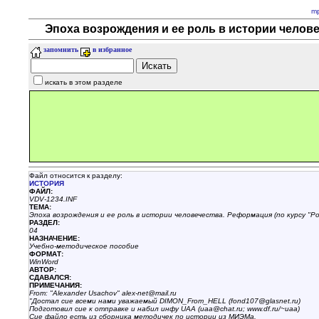
m
Эпоха возрождения и ее роль в истории челове
запомнить
в избранное
искать в этом разделе
Файл относится к разделу:
ИСТОРИЯ
ФАЙЛ:
VDV-1234.INF
ТЕМА:
Эпоха возрождения и ее роль в истории человечества. Реформация (по курсу "Ро
РАЗДЕЛ:
04
НАЗHАЧЕНИЕ:
Учебно-методическое пособие
ФОРМАТ:
WinWord
АВТОР:
СДАВАЛСЯ:
ПРИМЕЧАНИЯ:
From: "Alexander Usachov" alex-net@mail.ru
"Достал сие всеми нами уважаемый DIMON_From_HELL (fond107@glasnet.ru)
Подготовил сие к отправке и набил инфу UAA (uaa@chat.ru; www.df.ru/~uaa)
Сие файло есть из сборника методичек по истории из МИЭМа.