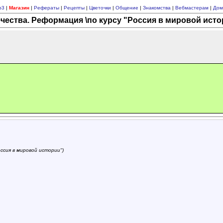
p3
|
Магазин
|
Рефераты
|
Рецепты
|
Цветочки
|
Общение
|
Знакомства
|
Вебмастерам
|
Дом
чества. Реформация \по курсу "Россия в мировой исто
ссия в мировой истории")