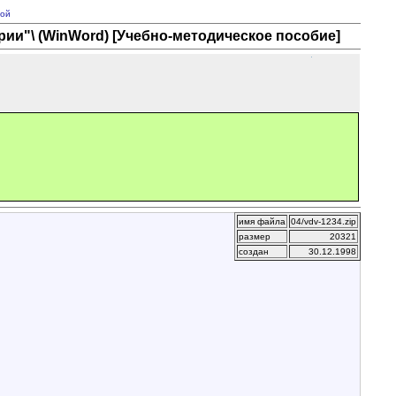
ой
рии"\ (WinWord) [Учебно-методическое пособие]
имя файла
04/vdv-1234.zip
размер
20321
создан
30.12.1998