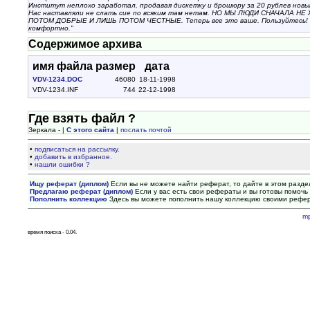
Институт неплохо заработал, продавая дискетку и брошюру за 20 рублев новы
Нас наставляли не слать сие по всяким там нетам. НО МЫ ЛЮДИ СНАЧАЛА НЕ
ПОТОМ ДОБРЫЕ И ЛИШЬ ПОТОМ ЧЕСТНЫЕ. Теперь все это ваше. Пользуйтесь! И
комфортно."
Содержимое архива
имя файла
размер
дата
VDV-1234.DOC
46080
18-11-1998
VDV-1234.INF
744
22-12-1998
Где взять файл ?
Зеркала - |
С этого сайта
|
послать почтой
•
подписаться на рассылку.
•
добавить в избранное.
•
нашли ошибки ?
Ищу реферат (диплом)
Если вы не можете найти реферат, то дайте в этом разде
Предлагаю реферат (диплом)
Если у вас есть свои рефераты и вы готовы помочь 
Пополнить коллекцию
Здесь вы можете пополнить нашу коллекцию своими рефе
m
время поиска - 0.04.