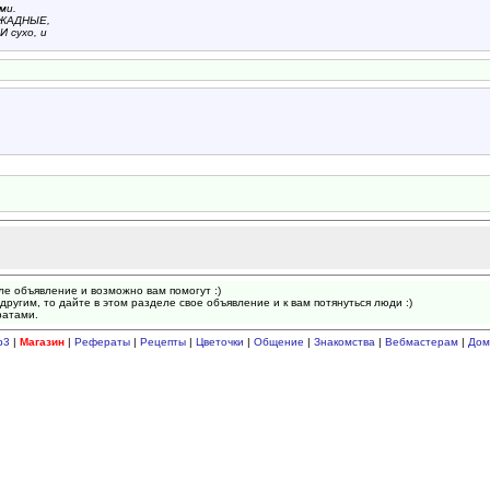
ми.
 ЖАДНЫЕ,
 сухо, и
ле объявление и возможно вам помогут :)
другим, то дайте в этом разделе свое объявление и к вам потянуться люди :)
ратами.
p3
|
Магазин
|
Рефераты
|
Рецепты
|
Цветочки
|
Общение
|
Знакомства
|
Вебмастерам
|
Дом