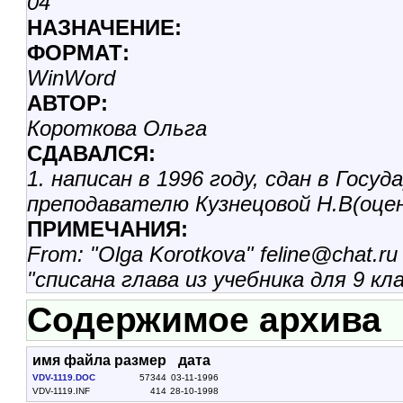
04
НАЗHАЧЕНИЕ:
ФОРМАТ:
WinWord
АВТОР:
Короткова Ольга
СДАВАЛСЯ:
1. написан в 1996 году, сдан в Гос
преподавателю Кузнецовой Н.В(оцен
ПРИМЕЧАНИЯ:
From: "Olga Korotkova" feline@chat.ru
"списана глава из учебника для 9 кл
Содержимое архива
имя файла
размер
дата
VDV-1119.DOC
57344
03-11-1996
VDV-1119.INF
414
28-10-1998