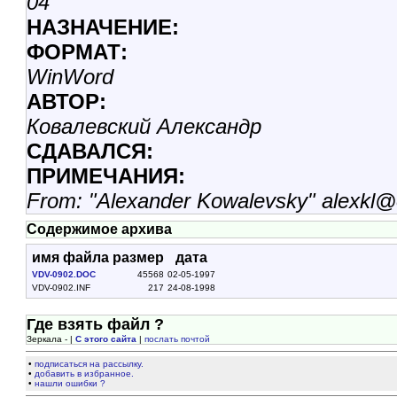
04
НАЗHАЧЕНИЕ:
ФОРМАТ:
WinWord
АВТОР:
Ковалевский Александр
СДАВАЛСЯ:
ПРИМЕЧАНИЯ:
From: "Alexander Kowalevsky" alexkl@
Содержимое архива
имя файла
размер
дата
VDV-0902.DOC
45568
02-05-1997
VDV-0902.INF
217
24-08-1998
Где взять файл ?
Зеркала - |
С этого сайта
|
послать почтой
•
подписаться на рассылку.
•
добавить в избранное.
•
нашли ошибки ?