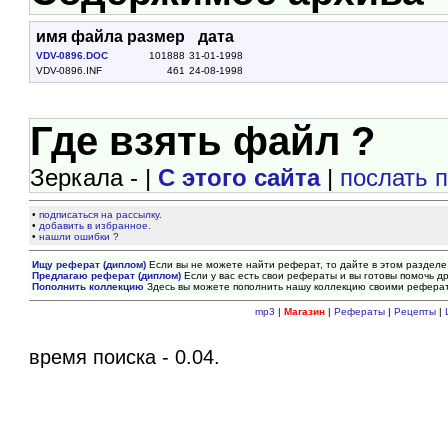
имя файла
размер
дата
VDV-0896.DOC
101888
31-01-1998
VDV-0896.INF
461
24-08-1998
Где взять файл ?
Зеркала - |
С этого сайта
|
послать 
•
подписаться на рассылку.
•
добавить в избранное.
•
нашли ошибки ?
Ищу реферат (диплом)
Если вы не можете найти реферат, то дайте в этом разделе
Предлагаю реферат (диплом)
Если у вас есть свои рефераты и вы готовы помочь др
Пополнить коллекцию
Здесь вы можете пополнить нашу коллекцию своими рефера
mp3
|
Магазин
|
Рефераты
|
Рецепты
|
время поиска - 0.04.