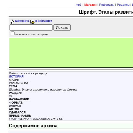
mp3
|
Магазин
|
Рефераты
|
Рецепты
|
Шрифт. Этапы развит
запомнить
в избранное
искать в этом разделе
Файл относится к разделу:
ИСТОРИЯ
ФАЙЛ:
VDV-0780.INF
ТЕМА:
Шрифт. Этапы развития и изменения формы
РАЗДЕЛ:
04
НАЗHАЧЕНИЕ:
ФОРМАТ:
WinWord
АВТОР:
СДАВАЛСЯ:
ПРИМЕЧАНИЯ:
From: "GONZA" GONZA@BALTNET.RU
Содержимое архива