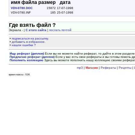
имя файла
размер
дата
VDV-0780.DOC
15872
17-07-1998
VDV-0780.INF
185
25-07-1998
Где взять файл ?
Зеркала - |
С этого сайта
|
послать почтой
•
подписаться на рассылку.
•
добавить в избранное.
•
нашли ошибки ?
Ищу реферат (диплом)
Если вы не можете найти реферат, то дайте в этом разделе
Предлагаю реферат (диплом)
Если у вас есть свои рефераты и вы готовы помочь др
Пополнить коллекцию
Здесь вы можете пополнить нашу коллекцию своими рефера
mp3
|
Магазин
|
Рефераты
|
Рецепты
|
время поиска - 0.04.