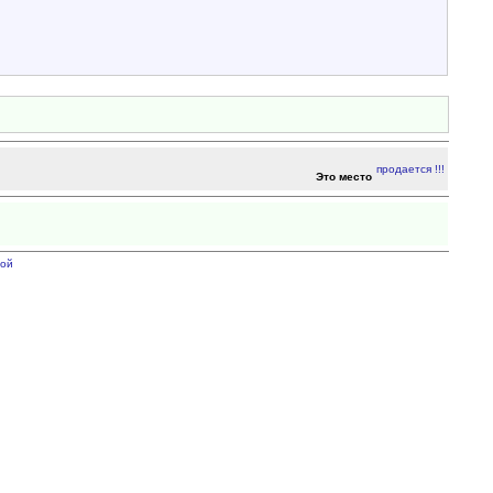
Это место
ой