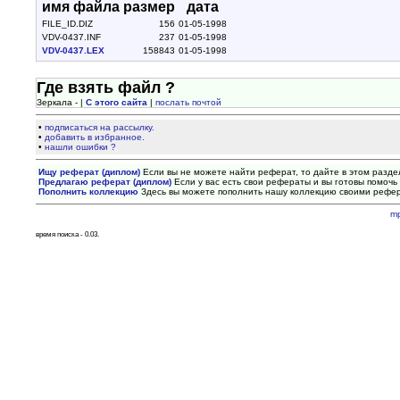
имя файла
размер
дата
FILE_ID.DIZ
156
01-05-1998
VDV-0437.INF
237
01-05-1998
VDV-0437.LEX
158843
01-05-1998
Где взять файл ?
Зеркала - |
С этого сайта
|
послать почтой
•
подписаться на рассылку.
•
добавить в избранное.
•
нашли ошибки ?
Ищу реферат (диплом)
Если вы не можете найти реферат, то дайте в этом разде
Предлагаю реферат (диплом)
Если у вас есть свои рефераты и вы готовы помочь 
Пополнить коллекцию
Здесь вы можете пополнить нашу коллекцию своими рефе
m
время поиска - 0.03.