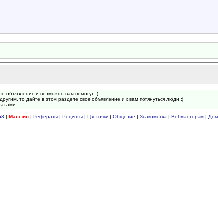
ле объявление и возможно вам помогут :)
другим, то дайте в этом разделе свое объявление и к вам потянуться люди :)
ратами.
p3
|
Магазин
|
Рефераты
|
Рецепты
|
Цветочки
|
Общение
|
Знакомства
|
Вебмастерам
|
Дом