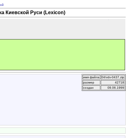
ой
а Киевской Руси (Lexicon)
имя файла
04/vdv-0437.zip
размер
42718
создан
09.06.1999