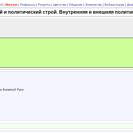
p3
|
Магазин
|
Рефераты
|
Рецепты
|
Цветочки
|
Общение
|
Знакомства
|
Вебмастерам
|
Дом
и политический строй. Внутренняя и внешняя политик
а Киевской Руси