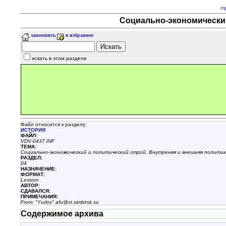
m
Социально-экономический 
запомнить
в избранное
искать в этом разделе
Файл относится к разделу:
ИСТОРИЯ
ФАЙЛ:
VDV-0437.INF
ТЕМА:
Социально-экономический и политический строй. Внутреняя и внешняя политик
РАЗДЕЛ:
04
НАЗHАЧЕНИЕ:
ФОРМАТ:
Lexicon
АВТОР:
СДАВАЛСЯ:
ПРИМЕЧАНИЯ:
From: "Yurlov" afu@st.simbirsk.su
Содержимое архива