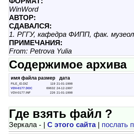
ФОРМАТ:
WinWord
АВТОР:
СДАВАЛСЯ:
1. РГГУ, кафедра ФИПП, фак. музео
ПРИМЕЧАНИЯ:
From: Petrova Yulia
Содержимое архива
имя файла
размер
дата
FILE_ID.DIZ
119
21-01-1998
VDV-0177.DOC
69632
24-12-1997
VDV-0177.INF
226
21-01-1998
Где взять файл ?
Зеркала - |
С этого сайта
|
послать 