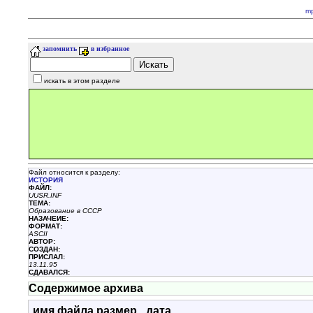
m
запомнить
в избранное
искать в этом разделе
Файл относится к разделу:
ИСТОРИЯ
ФАЙЛ:
UUSR.INF
ТЕМА:
Образование в CCСР
НАЗАЧЕИЕ:
ФОРМАТ:
ASCII
АВТОР:
СОЗДАН:
ПРИСЛАЛ:
13.11.95
СДАВАЛСЯ:
Содержимое архива
имя файла
размер
дата