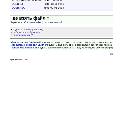
UUSR.INF
131
13-11-1995
UUSR.ASC
3661
02-06-1994
Где взять файл ?
Зеркала - |
С этого сайта
|
послать почтой
•
подписаться на рассылку.
•
добавить в избранное.
•
нашли ошибки ?
Ищу реферат (диплом)
Если вы не можете найти реферат, то дайте в этом разде
Предлагаю реферат (диплом)
Если у вас есть свои рефераты и вы готовы помочь 
Пополнить коллекцию
Здесь вы можете пополнить нашу коллекцию своими рефе
m
время поиска - 0.04.