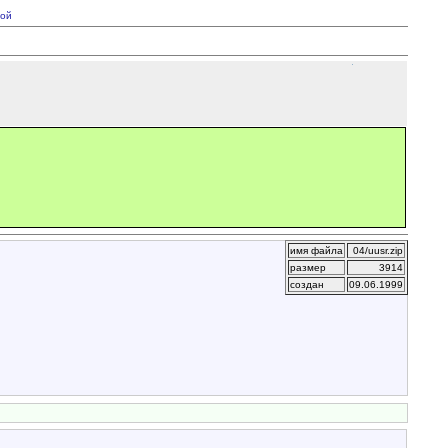
ой
имя файла
04/uusr.zip
размер
3914
создан
09.06.1999