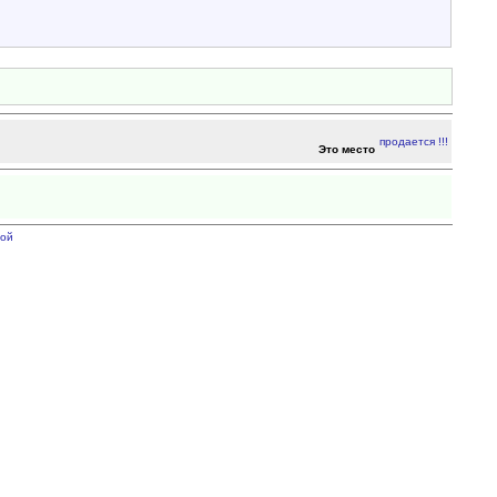
Это место
ой