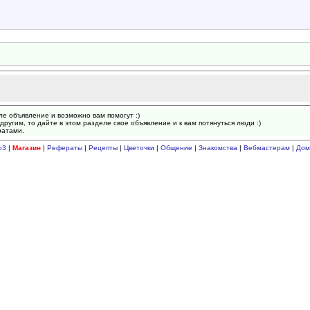
ле объявление и возможно вам помогут :)
другим, то дайте в этом разделе свое объявление и к вам потянуться люди :)
ратами.
p3
|
Магазин
|
Рефераты
|
Рецепты
|
Цветочки
|
Общение
|
Знакомства
|
Вебмастерам
|
Дом