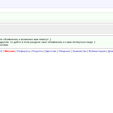
ле объявление и возможно вам помогут :)
другим, то дайте в этом разделе свое объявление и к вам потянуться люди :)
ратами.
p3
|
Магазин
|
Рефераты
|
Рецепты
|
Цветочки
|
Общение
|
Знакомства
|
Вебмастерам
|
Дом