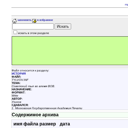
m
запомнить
в избранное
искать в этом разделе
Файл относится к разделу:
ИСТОРИЯ
ФАЙЛ:
TYLVOV.INF
ТЕМА:
Советский тыл во влемя ВОВ.
НАЗНАЧЕНИЕ:
ФОРМАТ:
Write
АВТОР:
Узиков
СДАВАЛСЯ:
1. Московская Государственная Академия Печати
Содержимое архива
имя файла
размер
дата