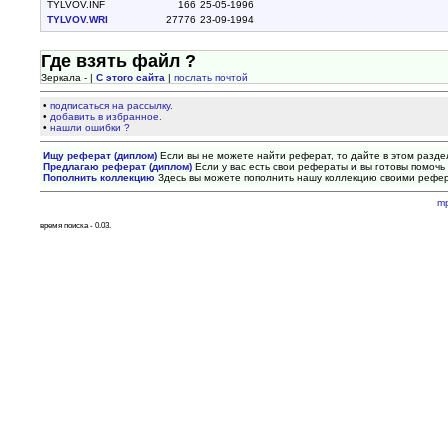
TYLVOV.INF
166
25-05-1996
TYLVOV.WRI
27776
23-09-1994
Где взять файл ?
Зеркала - |
С этого сайта
|
послать почтой
•
подписаться на рассылку.
•
добавить в избранное.
•
нашли ошибки ?
Ищу реферат (диплом)
Если вы не можете найти реферат, то дайте в этом разде
Предлагаю реферат (диплом)
Если у вас есть свои рефераты и вы готовы помочь 
Пополнить коллекцию
Здесь вы можете пополнить нашу коллекцию своими рефе
m
время поиска - 0.03.