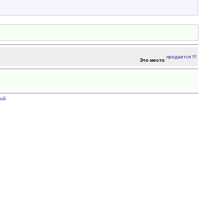
Это место
ой