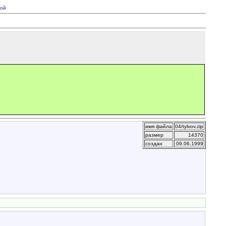
ой
имя файла
04/tylvov.zip
размер
14370
создан
09.06.1999