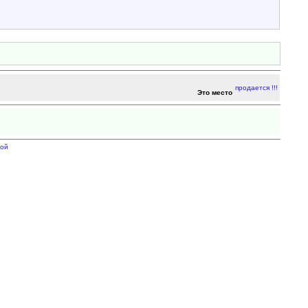
Это место
ой