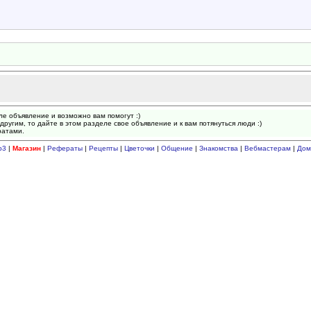
ле объявление и возможно вам помогут :)
другим, то дайте в этом разделе свое объявление и к вам потянуться люди :)
ратами.
p3
|
Магазин
|
Рефераты
|
Рецепты
|
Цветочки
|
Общение
|
Знакомства
|
Вебмастерам
|
Дом