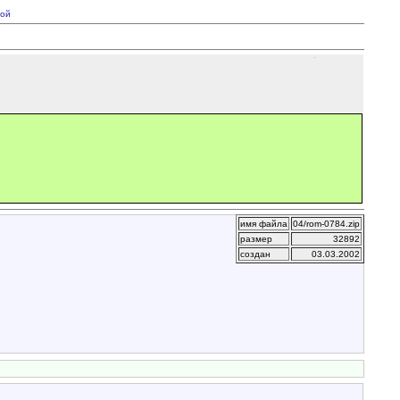
ой
имя файла
04/rom-0784.zip
размер
32892
создан
03.03.2002