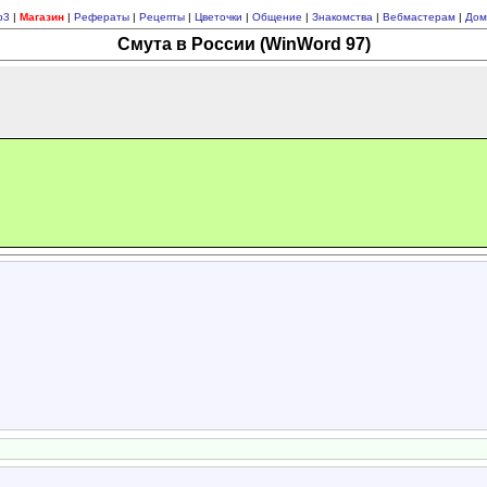
p3
|
Магазин
|
Рефераты
|
Рецепты
|
Цветочки
|
Общение
|
Знакомства
|
Вебмастерам
|
Дом
Смута в России (WinWord 97)