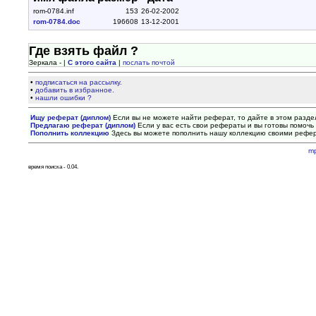
rom-0784.inf
153
26-02-2002
rom-0784.doc
196608
13-12-2001
Где взять файл ?
Зеркала - |
С этого сайта
|
послать почтой
•
подписаться на рассылку.
•
добавить в избранное.
•
нашли ошибки ?
Ищу реферат (диплом)
Если вы не можете найти реферат, то дайте в этом разде
Предлагаю реферат (диплом)
Если у вас есть свои рефераты и вы готовы помочь 
Пополнить коллекцию
Здесь вы можете пополнить нашу коллекцию своими рефе
m
время поиска - 0.04.