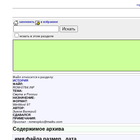
m
запомнить
в избранное
искать в этом разделе
Файл относится к разделу:
ИСТОРИЯ
ФАЙЛ:
ROM-0784.INF
ТЕМА:
Смута в России
НАЗHАЧЕНИЕ:
ФОРМАТ:
WinWord 97
АВТОР:
Зыков Валерий
СДАВАЛСЯ:
ПРИМЕЧАНИЯ:
Прислал - romeoplus@mailru.com
Содержимое архива
имя файла
размер
дата