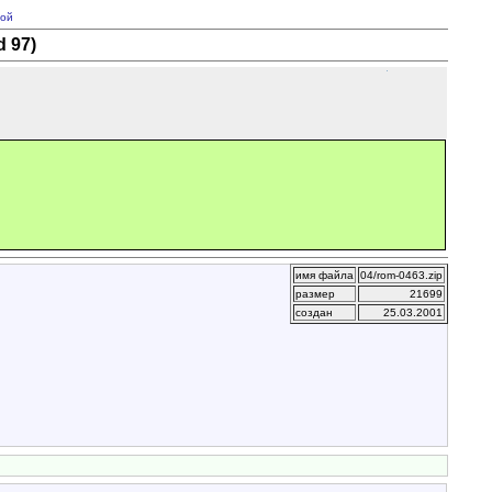
ой
 97)
имя файла
04/rom-0463.zip
размер
21699
создан
25.03.2001