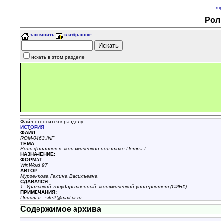
m
Рол
запомнить
в избранное
искать в этом разделе
Файл относится к разделу:
ИСТОРИЯ
ФАЙЛ:
ROM-0463.INF
ТЕМА:
Роль финансов в экономической политике Петра I
НАЗHАЧЕНИЕ:
ФОРМАТ:
WinWord 97
АВТОР:
Мурзенкова Галина Васильевна
СДАВАЛСЯ:
1. Уральский государственный экономический университет (СИНХ)
ПРИМЕЧАНИЯ:
Прислал - site2@mail.ur.ru
Содержимое архива