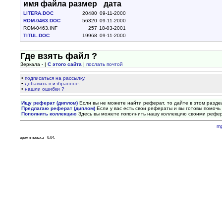
имя файла
размер
дата
LITERA.DOC
20480
09-11-2000
ROM-0463.DOC
56320
09-11-2000
ROM-0463.INF
257
18-03-2001
TITUL.DOC
19968
09-11-2000
Где взять файл ?
Зеркала - |
С этого сайта
|
послать почтой
•
подписаться на рассылку.
•
добавить в избранное.
•
нашли ошибки ?
Ищу реферат (диплом)
Если вы не можете найти реферат, то дайте в этом разде
Предлагаю реферат (диплом)
Если у вас есть свои рефераты и вы готовы помочь 
Пополнить коллекцию
Здесь вы можете пополнить нашу коллекцию своими рефе
m
время поиска - 0.04.