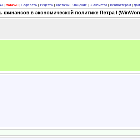
p3
|
Магазин
|
Рефераты
|
Рецепты
|
Цветочки
|
Общение
|
Знакомства
|
Вебмастерам
|
Дом
ь финансов в экономической политике Петра I (WinWord