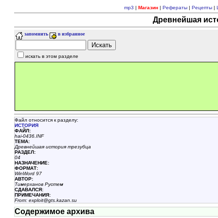
mp3
|
Магазин
|
Рефераты
|
Рецепты
|
Древнейшая исто
запомнить
в избранное
искать в этом разделе
Файл относится к разделу:
ИСТОРИЯ
ФАЙЛ:
hai-0436.INF
ТЕМА:
Древнейшая история трезубца
РАЗДЕЛ:
04
НАЗHАЧЕНИЕ:
ФОРМАТ:
WinWord 97
АВТОР:
Тимерханов Рустем
СДАВАЛСЯ:
ПРИМЕЧАНИЯ:
From: exploit@gts.kazan.su
Содержимое архива